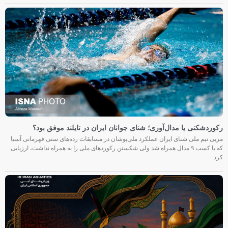
رکوردشکنی یا مدال‌آوری؛ شنای جوانان ایران در تایلند موفق بود؟
مربی تیم ملی شنای ایران عملکرد ملی‌پوشان در مسابقات رده‌های سنی قهرمانی آسیا
که با کسب ۹ مدال همراه شد ولی شکستن رکوردهای ملی را به همراه نداشت، ارزیابی
کرد.