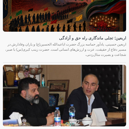
اربعین؛ تجلی ماندگاری راه حق و آزادگی
اربعین حسینی، یادآور حماسه بزرگ حضرت اباعبدالله الحسین(ع) و یاران وفادارش در
مسیر دفاع از حقیقت، عزت و ارزش‌های انسانی است. حضرت زینب کبری(س) با صبر،
شجاعت و بصیرت مثال‌زدنی،