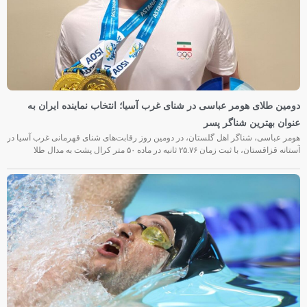
دومین طلای هومر عباسی در شنای غرب آسیا؛ انتخاب نماینده ایران به
عنوان بهترین شناگر پسر
هومر عباسی، شناگر اهل گلستان، در دومین روز رقابت‌های شنای قهرمانی غرب آسیا در
آستانه قزاقستان، با ثبت زمان ۲۵.۷۶ ثانیه در ماده ۵۰ متر کرال پشت به مدال طلا