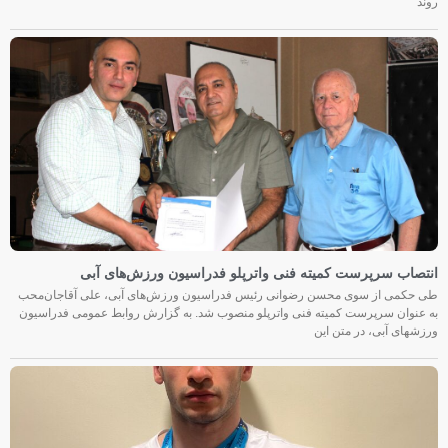
روند
انتصاب سرپرست کمیته فنی واترپلو فدراسیون ورزش‌های آبی
طی حکمی از سوی محسن رضوانی رئیس فدراسیون ورزش‌های آبی، علی آقاجان‌محب
به عنوان سرپرست کمیته فنی واترپلو منصوب شد. به گزارش روابط عمومی فدراسیون
ورزشهای آبی، در متن این