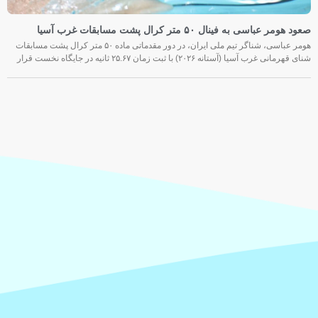
صعود هومر عباسی به فینال ۵۰ متر کرال پشت مسابقات غرب آسیا
هومر عباسی، شناگر تیم ملی ایران، در دور مقدماتی ماده ۵۰ متر کرال پشت مسابقات
شنای قهرمانی غرب آسیا (آستانه ۲۰۲۶) با ثبت زمان ۲۵.۶۷ ثانیه در جایگاه نخست قرار