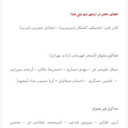
اعضای حاضر در اردوی تیم ملی شنا:
کادر فنی: عباسعلی کشتکار (سرمربی) – خشایار حضرتی (مربی)
شناگران متمرکز
(استخر قهرمانی آزادی تهران):
جمال چاوشی فر – مهدی انصاری – احمدرضا جلالی – آرشام میرزایی
– افشین عسگری – احسان شفائیان + آریا نسیمی شاد (مشهد)
شناگران غیر متمرکز
:
آرین علیایی – سروش قندچی – امیرمحمد شجاعی فر – محسن