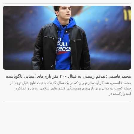
محمد قاسمی: هدفم رسیدن به فینال ۴۰۰ متر بازی‌های آسیایی ناگویاست
محمد قاسمی، شناگر آینده‌دار تهران که در یک سال گذشته با ثبت نتایج قابل توجه، از
جمله کسب دو مدال برنز بازی‌های همبستگی کشورهای اسلامی ریاض و عملکرد
امیدوارکننده در