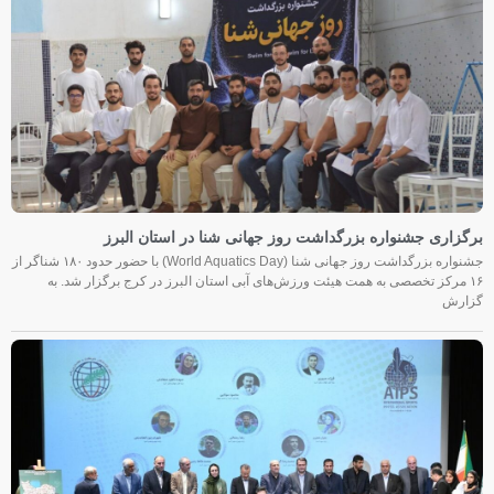
برگزاری جشنواره بزرگداشت روز جهانی شنا در استان البرز
جشنواره بزرگداشت روز جهانی شنا (World Aquatics Day) با حضور حدود ۱۸۰ شناگر از
۱۶ مرکز تخصصی به همت هیئت ورزش‌های آبی استان البرز در کرج برگزار شد. به
گزارش