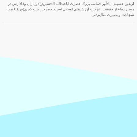
اربعین حسینی، یادآور حماسه بزرگ حضرت اباعبدالله الحسین(ع) و یاران وفادارش در
مسیر دفاع از حقیقت، عزت و ارزش‌های انسانی است. حضرت زینب کبری(س) با صبر،
شجاعت و بصیرت مثال‌زدنی،