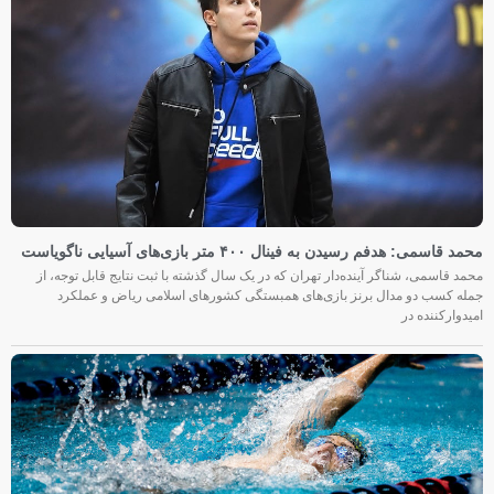
محمد قاسمی: هدفم رسیدن به فینال ۴۰۰ متر بازی‌های آسیایی ناگویاست
محمد قاسمی، شناگر آینده‌دار تهران که در یک سال گذشته با ثبت نتایج قابل توجه، از
جمله کسب دو مدال برنز بازی‌های همبستگی کشورهای اسلامی ریاض و عملکرد
امیدوارکننده در