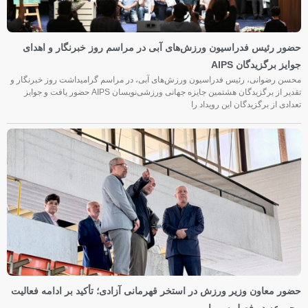
حضور رئیس فدراسیون ورزش‌های آبی در مراسم روز خبرنگار و اهدای
جوایز برگزیدگان AIPS
محسن رضوانی، رئیس فدراسیون ورزش‌های آبی، در مراسم گرامیداشت روز خبرنگار و
تقدیر از برگزیدگان هشتمین جایزه جهانی ورزشی‌نویسان AIPS حضور یافت و جوایز
تعدادی از برگزیدگان این رویداد را
حضور معاون وزیر ورزش در استخر قهرمانی آزادی؛ تأکید بر ادامه فعالیت
مجموعه در فصل سرما