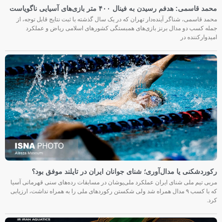
محمد قاسمی: هدفم رسیدن به فینال ۴۰۰ متر بازی‌های آسیایی ناگویاست
محمد قاسمی، شناگر آینده‌دار تهران که در یک سال گذشته با ثبت نتایج قابل توجه، از
جمله کسب دو مدال برنز بازی‌های همبستگی کشورهای اسلامی ریاض و عملکرد
امیدوارکننده در
رکوردشکنی یا مدال‌آوری؛ شنای جوانان ایران در تایلند موفق بود؟
مربی تیم ملی شنای ایران عملکرد ملی‌پوشان در مسابقات رده‌های سنی قهرمانی آسیا
که با کسب ۹ مدال همراه شد ولی شکستن رکوردهای ملی را به همراه نداشت، ارزیابی
کرد.