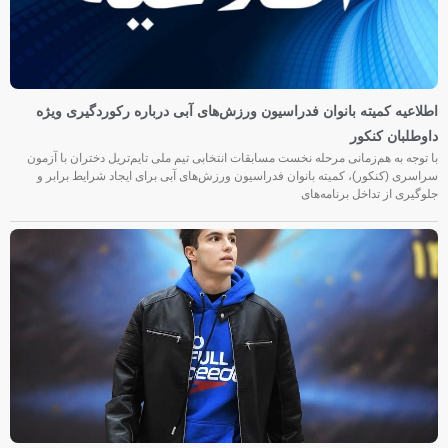
اطلاعیه کمیته بانوان فدراسیون ورزش‌های آبی درباره رکوردگیری ویژه
داوطلبان کنکور
با توجه به هم‌زمانی مرحله نخست مسابقات انتخابی تیم ملی تایم‌تریل دختران با آزمون
سراسری (کنکور)، کمیته بانوان فدراسیون ورزش‌های آبی برای ایجاد شرایط برابر و
جلوگیری از تداخل برنامه‌های