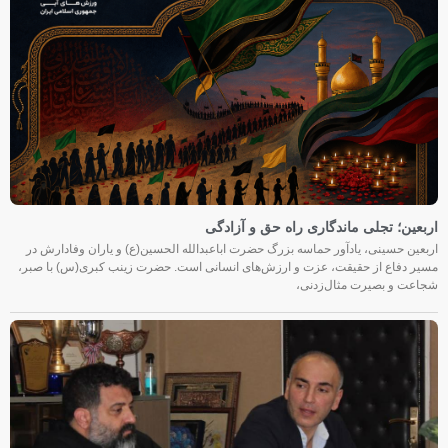
اربعین؛ تجلی ماندگاری راه حق و آزادگی
اربعین حسینی، یادآور حماسه بزرگ حضرت اباعبدالله الحسین(ع) و یاران وفادارش در
مسیر دفاع از حقیقت، عزت و ارزش‌های انسانی است. حضرت زینب کبری(س) با صبر،
شجاعت و بصیرت مثال‌زدنی،