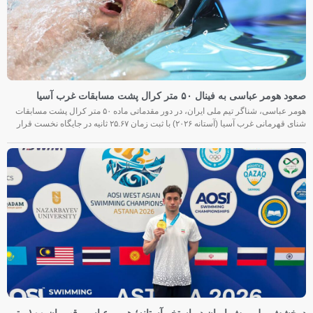
صعود هومر عباسی به فینال ۵۰ متر کرال پشت مسابقات غرب آسیا
هومر عباسی، شناگر تیم ملی ایران، در دور مقدماتی ماده ۵۰ متر کرال پشت مسابقات
شنای قهرمانی غرب آسیا (آستانه ۲۰۲۶) با ثبت زمان ۲۵.۶۷ ثانیه در جایگاه نخست قرار