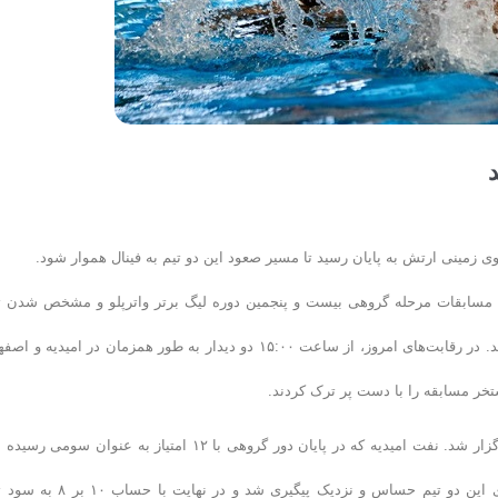
د
روی زمینی ارتش به پایان رسید تا مسیر صعود این دو تیم به فینال هموار شود.
 مسابقات مرحله گروهی بیست و پنجمین دوره لیگ برتر واترپلو و مشخص شدن ت
های اول تا چهارم، دور رفت مرحله نیمه نهایی نیز امروز (جمعه) به پایان رسید. در رقابت‌های امروز، از ساعت ۱۵:۰۰ دو دیدار به طور همزمان در امیدیه
ستخر مسابقه را با دست پر ترک کردند.
در امیدیه جدال تیم های دوم و سوم جدول رده بندی به میزبانی تیم سوم برگزار شد. نفت امیدیه که در پایان دور گروهی با ۱۲ امتیاز به عنوان سو
مقابل نیروی زمینی ۱۵ امتیازی به آب زد. دیداری که همانند تمامی بازی‌های این دو تیم حساس و نزدیک پیگیری شد و در 