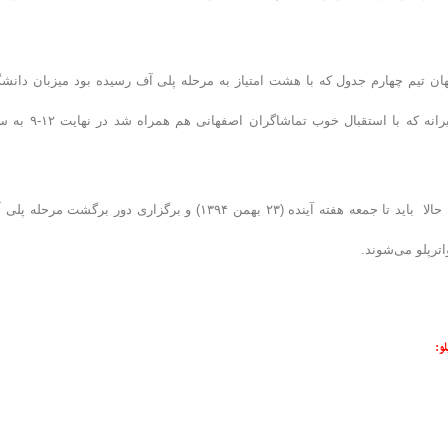
هان تیم چهارم جدول که با هشت امتیاز به مرحله پلی آف رسیده بود میزبان دانشگ
آزادی بود که با ۱۸ امتیاز بی رقیب به نظر میرسید. این دیدار جذاب و درگیرانه که با استقبال خوب ت
با ثبت این نتایج پیش بینی فینالیست‌های این دوره بیش از پیش سخت شد. حالا باید تا جمعه هفته آینده (۲۳ بهمن ۱۳۹۴) و برگزاری دور برگشت مر
اترپلو می‌شوند.
و
: