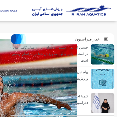
صفحه نخست
اخبار فدراسیون
حسین گرایلی: جشنواره شنای زیر ۱۰ سال گامی مؤثر
در استعدادیابی و توسعه ورزش شنا در خراسان رضوی
است
پیام تبریک محسن رضوانی، رئیس فدراسیون
ورزش‌های آبی، به مناسبت روز خبرنگار (۱۷ مرداد)
کیمیا احمدی سرپرست کمیته شنا هنری بانوان
فدراسیون ورزش‌های آبی شد