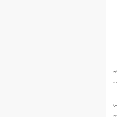
یم
 و اصفهان
می رسیده بود
نهایت با حساب ۱۰ بر ۸ به سود تیم