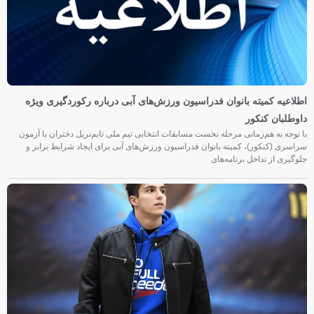
اطلاعیه کمیته بانوان فدراسیون ورزش‌های آبی درباره رکوردگیری ویژه
داوطلبان کنکور
با توجه به هم‌زمانی مرحله نخست مسابقات انتخابی تیم ملی تایم‌تریل دختران با آزمون
سراسری (کنکور)، کمیته بانوان فدراسیون ورزش‌های آبی برای ایجاد شرایط برابر و
جلوگیری از تداخل برنامه‌های