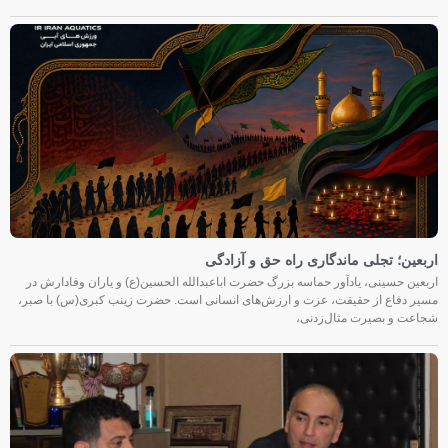
اربعین؛ تجلی ماندگاری راه حق و آزادگی
اربعین حسینی، یادآور حماسه بزرگ حضرت اباعبدالله الحسین(ع) و یاران وفادارش در
مسیر دفاع از حقیقت، عزت و ارزش‌های انسانی است. حضرت زینب کبری(س) با صبر،
شجاعت و بصیرت مثال‌زدنی،