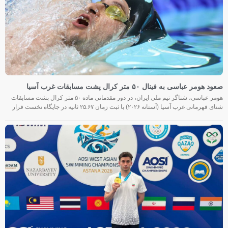
صعود هومر عباسی به فینال ۵۰ متر کرال پشت مسابقات غرب آسیا
هومر عباسی، شناگر تیم ملی ایران، در دور مقدماتی ماده ۵۰ متر کرال پشت مسابقات
شنای قهرمانی غرب آسیا (آستانه ۲۰۲۶) با ثبت زمان ۲۵.۶۷ ثانیه در جایگاه نخست قرار