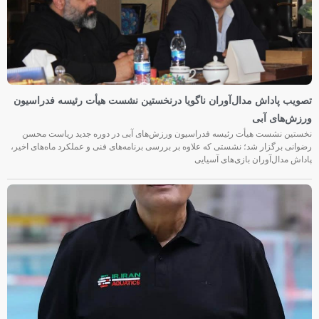
تصویب پاداش مدال‌آوران ناگویا درنخستین نشست هیأت رئیسه فدراسیون
ورزش‌های آبی
نخستین نشست هیأت رئیسه فدراسیون ورزش‌های آبی در دوره جدید ریاست محسن
رضوانی برگزار شد؛ نشستی که علاوه بر بررسی برنامه‌های فنی و عملکرد ماه‌های اخیر،
پاداش مدال‌آوران بازی‌های آسیایی