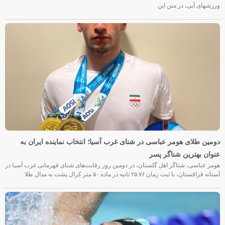
ورزشهای آبی، در متن این
دومین طلای هومر عباسی در شنای غرب آسیا؛ انتخاب نماینده ایران به
عنوان بهترین شناگر پسر
هومر عباسی، شناگر اهل گلستان، در دومین روز رقابت‌های شنای قهرمانی غرب آسیا در
آستانه قزاقستان، با ثبت زمان ۲۵.۷۶ ثانیه در ماده ۵۰ متر کرال پشت به مدال طلا