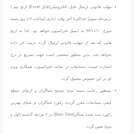
مهلت قانونی ارسال فایل الکترونیکی(فایل Excel) ارنج تیم (
درمرحله سوم) حداکثرتا آخر وقت اداری (ساعت ۱۶) روز شنبه
مورخ ۹۴/۱۱/۱۰ به ایمیل فدراسیون خواهد بود. لذا به ارنج
هایی که بعد از مهلت قانونی ارسال گردد ترتیب اثر داده
نخواهد شد. بدین منظور مقتضی است جهت تسریع در درج
استارت لیست مسابقات در سایت فدراسیون، همکاری ویژه
ای در این خصوص معمول گردد.
بمنظور رعایت دسته بندی صحیح شناگران و ارتقای سطح
کیفی مسابقات مقرر گردید، رکورد شناگران بر مبنای بهترین
رکورد ثبت شده شناگر(Best Time) در ۲ مرحله گذشته (اول و
دوم) تعیین گردد.