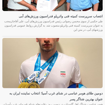
انتصاب سرپرست کمیته فنی واترپلو فدراسیون ورزش‌های آبی
طی حکمی از سوی محسن رضوانی رئیس فدراسیون ورزش‌های آبی، علی آقاجان‌محب
به عنوان سرپرست کمیته فنی واترپلو منصوب شد. به گزارش روابط عمومی فدراسیون
ورزشهای آبی، در متن این
دومین طلای هومر عباسی در شنای غرب آسیا؛ انتخاب نماینده ایران به
عنوان بهترین شناگر پسر
هومر عباسی، شناگر اهل گلستان، در دومین روز رقابت‌های شنای قهرمانی غرب آسیا در