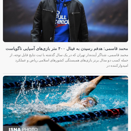
محمد قاسمی: هدفم رسیدن به فینال ۴۰۰ متر بازی‌های آسیایی ناگویاست
محمد قاسمی، شناگر آینده‌دار تهران که در یک سال گذشته با ثبت نتایج قابل توجه، از
جمله کسب دو مدال برنز بازی‌های همبستگی کشورهای اسلامی ریاض و عملکرد
امیدوارکننده در