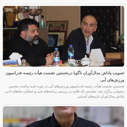
تصویب پاداش مدال‌آوران ناگویا درنخستین نشست هیأت رئیسه فدراسیون
ورزش‌های آبی
نخستین نشست هیأت رئیسه فدراسیون ورزش‌های آبی در دوره جدید ریاست محسن
رضوانی برگزار شد؛ نشستی که علاوه بر بررسی برنامه‌های فنی و عملکرد ماه‌های اخیر،
پاداش مدال‌آوران بازی‌های آسیایی