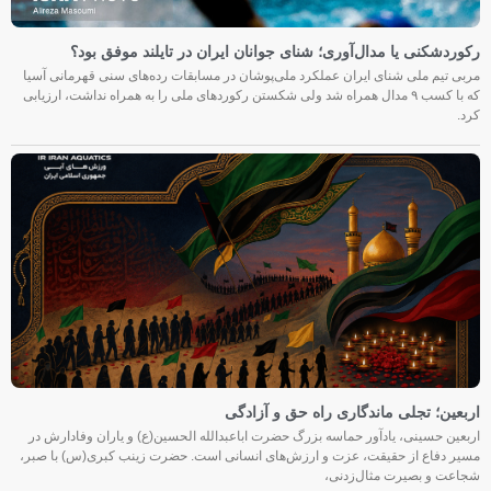
رکوردشکنی یا مدال‌آوری؛ شنای جوانان ایران در تایلند موفق بود؟
مربی تیم ملی شنای ایران عملکرد ملی‌پوشان در مسابقات رده‌های سنی قهرمانی آسیا
که با کسب ۹ مدال همراه شد ولی شکستن رکوردهای ملی را به همراه نداشت، ارزیابی
کرد.
اربعین؛ تجلی ماندگاری راه حق و آزادگی
اربعین حسینی، یادآور حماسه بزرگ حضرت اباعبدالله الحسین(ع) و یاران وفادارش در
مسیر دفاع از حقیقت، عزت و ارزش‌های انسانی است. حضرت زینب کبری(س) با صبر،
شجاعت و بصیرت مثال‌زدنی،