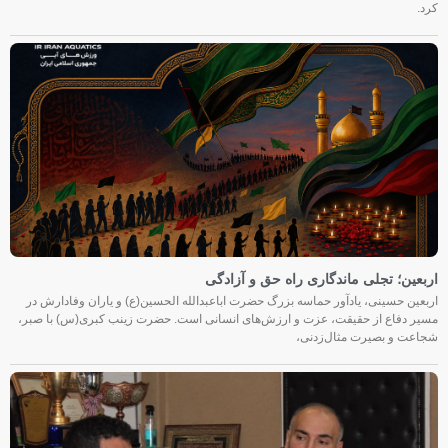
کرد.
اربعین؛ تجلی ماندگاری راه حق و آزادگی
اربعین حسینی، یادآور حماسه بزرگ حضرت اباعبدالله الحسین(ع) و یاران وفادارش در
مسیر دفاع از حقیقت، عزت و ارزش‌های انسانی است. حضرت زینب کبری(س) با صبر،
شجاعت و بصیرت مثال‌زدنی،