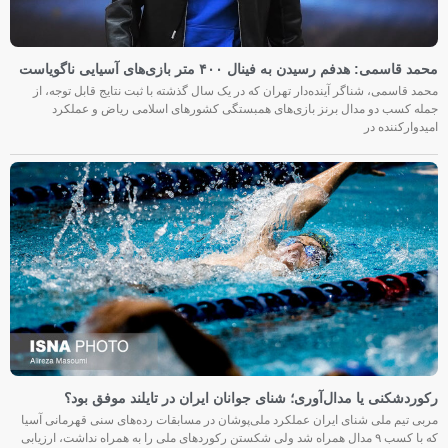
محمد قاسمی: هدفم رسیدن به فینال ۴۰۰ متر بازی‌های آسیایی ناگویاست
محمد قاسمی، شناگر آینده‌دار تهران که در یک سال گذشته با ثبت نتایج قابل توجه، از
جمله کسب دو مدال برنز بازی‌های همبستگی کشورهای اسلامی ریاض و عملکرد
امیدوارکننده در
رکوردشکنی یا مدال‌آوری؛ شنای جوانان ایران در تایلند موفق بود؟
مربی تیم ملی شنای ایران عملکرد ملی‌پوشان در مسابقات رده‌های سنی قهرمانی آسیا
که با کسب ۹ مدال همراه شد ولی شکستن رکوردهای ملی را به همراه نداشت، ارزیابی