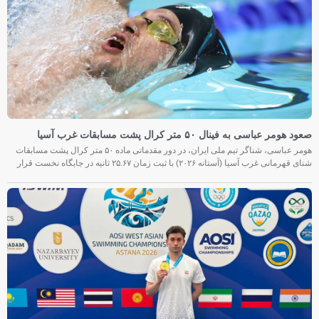
صعود هومر عباسی به فینال ۵۰ متر کرال پشت مسابقات غرب آسیا
هومر عباسی، شناگر تیم ملی ایران، در دور مقدماتی ماده ۵۰ متر کرال پشت مسابقات
شنای قهرمانی غرب آسیا (آستانه ۲۰۲۶) با ثبت زمان ۲۵.۶۷ ثانیه در جایگاه نخست قرار