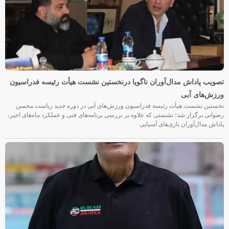
تصویب پاداش مدال‌آوران ناگویا درنخستین نشست هیأت رئیسه فدراسیون
ورزش‌های آبی
نخستین نشست هیأت رئیسه فدراسیون ورزش‌های آبی در دوره جدید ریاست محسن
رضوانی برگزار شد؛ نشستی که علاوه بر بررسی برنامه‌های فنی و عملکرد ماه‌های اخیر،
پاداش مدال‌آوران بازی‌های آسیایی