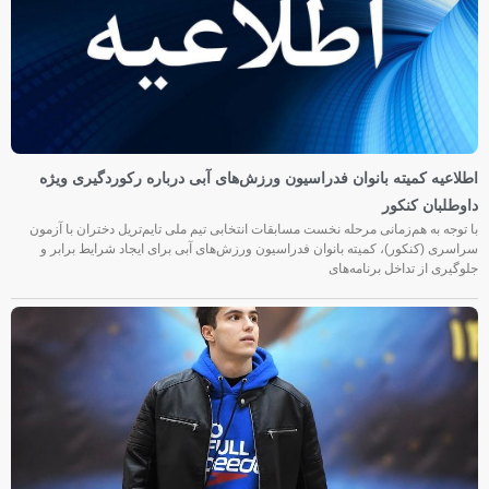
اطلاعیه کمیته بانوان فدراسیون ورزش‌های آبی درباره رکوردگیری ویژه
داوطلبان کنکور
با توجه به هم‌زمانی مرحله نخست مسابقات انتخابی تیم ملی تایم‌تریل دختران با آزمون
سراسری (کنکور)، کمیته بانوان فدراسیون ورزش‌های آبی برای ایجاد شرایط برابر و
جلوگیری از تداخل برنامه‌های