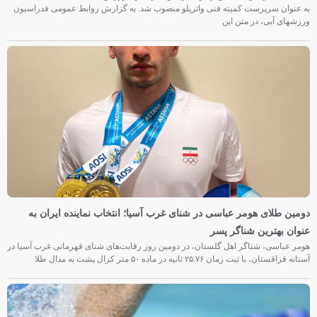
به عنوان سرپرست کمیته فنی واترپلو منصوب شد. به گزارش روابط عمومی فدراسیون
ورزشهای آبی، در متن این
دومین طلای هومر عباسی در شنای غرب آسیا؛ انتخاب نماینده ایران به
عنوان بهترین شناگر پسر
هومر عباسی، شناگر اهل گلستان، در دومین روز رقابت‌های شنای قهرمانی غرب آسیا در
آستانه قزاقستان، با ثبت زمان ۲۵.۷۶ ثانیه در ماده ۵۰ متر کرال پشت به مدال طلا