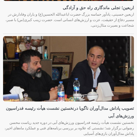
اربعین؛ تجلی ماندگاری راه حق و آزادگی
اربعین حسینی، یادآور حماسه بزرگ حضرت اباعبدالله الحسین(ع) و یاران وفادارش در
مسیر دفاع از حقیقت، عزت و ارزش‌های انسانی است. حضرت زینب کبری(س) با صبر،
شجاعت و بصیرت مثال‌زدنی،
تصویب پاداش مدال‌آوران ناگویا درنخستین نشست هیأت رئیسه فدراسیون
ورزش‌های آبی
نخستین نشست هیأت رئیسه فدراسیون ورزش‌های آبی در دوره جدید ریاست محسن
رضوانی برگزار شد؛ نشستی که علاوه بر بررسی برنامه‌های فنی و عملکرد ماه‌های اخیر،
پاداش مدال‌آوران بازی‌های آسیایی