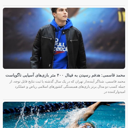
محمد قاسمی: هدفم رسیدن به فینال ۴۰۰ متر بازی‌های آسیایی ناگویاست
محمد قاسمی، شناگر آینده‌دار تهران که در یک سال گذشته با ثبت نتایج قابل توجه، از
جمله کسب دو مدال برنز بازی‌های همبستگی کشورهای اسلامی ریاض و عملکرد
امیدوارکننده در