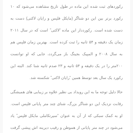
رکوردهای ثبت شده این ماده در طول تاریخ مشاهده می‌شود که ۱۰
رکورد برتر بین این دو شناگر (مایکل فلپس و رایان لاکتی) دست به
دست شده است. رکورددار این ماده “لاکتی” است که در سال ۲۰۱۱
زمان یک دقیقه و ۵۴ ثانیه را ثبت کرده است. بهترین زمان فلپس هم
به سال ۲۰۰۸ و المپیک بجینگ باز می‌گردد، جایی که او توانست
۲۰۰متر را در یک دقیقه و ۵۴ ثانیه و ۲۳ صدم ثانیه شنا کند. البته این
رکورد یک سال بعد توسط همین “رایان لاکتی” شکسته شد.
حالا دلیل توجه ما به این رویداد بی نظیر علاوه بر زیبایی های همیشگی
رقابت نزدیک این دو شناگر بزرگ، شنای چند متر پایانی فلپس است.
او به کمک سبکی که از آن به عنوان “سیرتکاملی مایکل فلپس” یاد
می‌شود در چند متر پایانی از هموطن و رقیب دیرینه اش پیشی گرفت