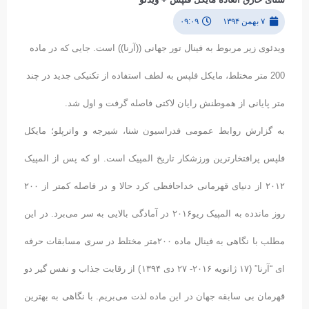
۷ بهمن ۱۳۹۴
۰۹:۰۹
ویدئوی زیر مربوط به فینال تور جهانی ((آرنا)) است. جایی که در ماده
200 متر مختلط، مایکل فلپس به لطف استفاده از تکنیکی جدید در چند
متر پایانی از هموطنش رایان لاکتی فاصله گرفت و اول شد.
به گزارش روابط عمومی فدراسیون شنا، شیرجه و واترپلو؛ مایکل
فلپس پرافتخارترین ورزشکار تاریخ المپیک است. او که پس از المپیک
۲۰۱۲ از دنیای قهرمانی خداحافظی کرد حالا و در فاصله کمتر از ۲۰۰
روز ماندده به المپیک ریو۲۰۱۶ در آمادگی بالایی به سر می‌برد. در این
مطلب با نگاهی به فینال ماده ۲۰۰متر مختلط در سری مسابقات حرفه
ای “آرنا” (۱۷ ژانویه ۲۰۱۶- ۲۷ دی ۱۳۹۴) از رقابت جذاب و نفس گیر دو
قهرمان بی سابقه جهان در این ماده لذت می‌بریم. با نگاهی به بهترین