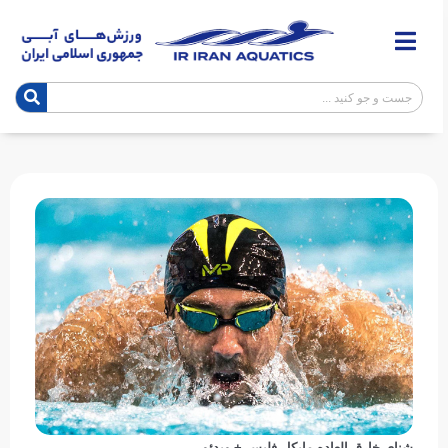
شنای خارق العاده مایکل فلپس + ویدئو