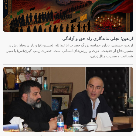
اربعین؛ تجلی ماندگاری راه حق و آزادگی
اربعین حسینی، یادآور حماسه بزرگ حضرت اباعبدالله الحسین(ع) و یاران وفادارش در
مسیر دفاع از حقیقت، عزت و ارزش‌های انسانی است. حضرت زینب کبری(س) با صبر،
شجاعت و بصیرت مثال‌زدنی،