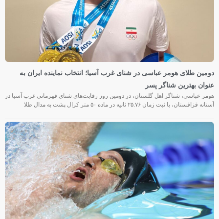
دومین طلای هومر عباسی در شنای غرب آسیا؛ انتخاب نماینده ایران به
عنوان بهترین شناگر پسر
هومر عباسی، شناگر اهل گلستان، در دومین روز رقابت‌های شنای قهرمانی غرب آسیا در
آستانه قزاقستان، با ثبت زمان ۲۵.۷۶ ثانیه در ماده ۵۰ متر کرال پشت به مدال طلا