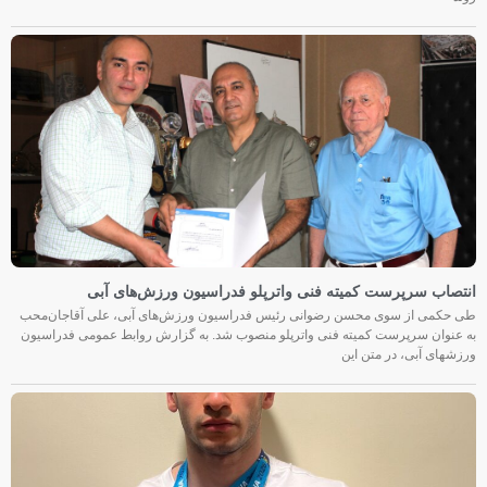
انتصاب سرپرست کمیته فنی واترپلو فدراسیون ورزش‌های آبی
طی حکمی از سوی محسن رضوانی رئیس فدراسیون ورزش‌های آبی، علی آقاجان‌محب
به عنوان سرپرست کمیته فنی واترپلو منصوب شد. به گزارش روابط عمومی فدراسیون
ورزشهای آبی، در متن این