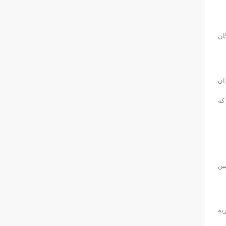
ایندگان
ان
که
ین
به