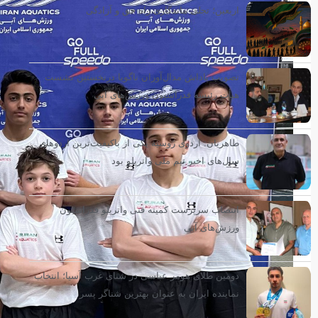
اربعین؛ تجلی ماندگاری راه حق و آزادگی
تصویب پاداش مدال‌آوران ناگویا درنخستین نشست
هیأت رئیسه فدراسیون ورزش‌های آبی
طاهریان: اردوی روسیه یکی از باکیفیت‌ترین اردوهای
سال‌های اخیر تیم ملی واترپلو بود
انتصاب سرپرست کمیته فنی واترپلو فدراسیون
ورزش‌های آبی
دومین طلای هومر عباسی در شنای غرب آسیا؛ انتخاب
نماینده ایران به عنوان بهترین شناگر پسر