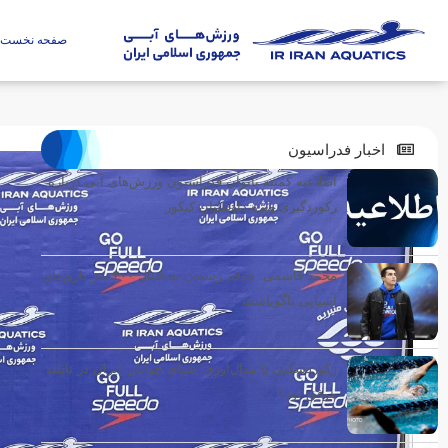
صفحه نخست
اخبار فدراسیون
اطلاعیه کمیته بانوان فدراسیون ورزش‌های آبی درباره
رکوردگیری ویژه داوطلبان کنکور
محمد قاسمی: هدفم رسیدن به فینال ۴۰۰ متر بازی‌های
آسیایی ناگویاست
رکوردشکنی یا مدال‌آوری؛ شنای جوانان ایران در تایلند
موفق بود؟