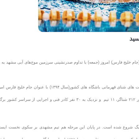
سید
ام خلیج فارس) امروز (جمعه) با تداوم صدرنشینی سرزمین موج‌های آبی مشهد به
به گزارش روابط عمومف فدراسیون شنا، شیرجه و واترپلو؛ مرحله دوم رقابت های شنای قهرمانی باشگاه های کشور(سال ۱۳۹۴) با عنوان جام خلی
(جمعه) در استخر قهرمانی آزادی تهران به پایان رسید. مسابقاتی که با حضور ۲۱۲ شناگر، ۱۱ تیم و نزدیک به ۳۰ نفر کادر فنی و اجرایی از سراسر کشو
 لیگ شروع شده است. در پایان این مرحله هم تیم مشهدی بر سکوی نخست ایستا