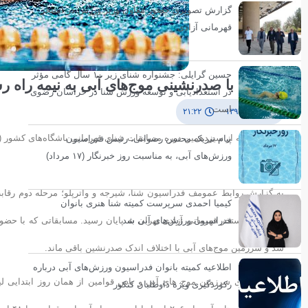
گزارش تصویری حضور معاون وزیر ورزش در استخر
قهرمانی آزادی
حسین گرایلی: جشنواره شنای زیر ۱۰ سال گامی مؤثر
لیگ شنا با صدرنشینی موج‌های آبی به نیمه راه ر
در استعدادیابی و توسعه ورزش شنا در خراسان رضوی
است
۲۷ آذر ۱۳۹۴
۲۱:۲۲
دومین مرحله از سیزدهمین دوره مسابقات شنای قهرمانی باشگاه‌های کشور (ج
پیام تبریک محسن رضوانی، رئیس فدراسیون
ورزش‌های آبی، به مناسبت روز خبرنگار (۱۷ مرداد)
پایان رسید.
کیمیا احمدی سرپرست کمیته شنا هنری بانوان
فدراسیون ورزش‌های آبی شد
شد و سرزمین موج‌های آبی با اختلاف اندک صدرنشین باقی ماند.
اطلاعیه کمیته بانوان فدراسیون ورزش‌های آبی درباره
رقابت پایاپای سرزمین موج های آبی و پاس قوامین از همان روز ابتدایی
رکوردگیری ویژه داوطلبان کنکور