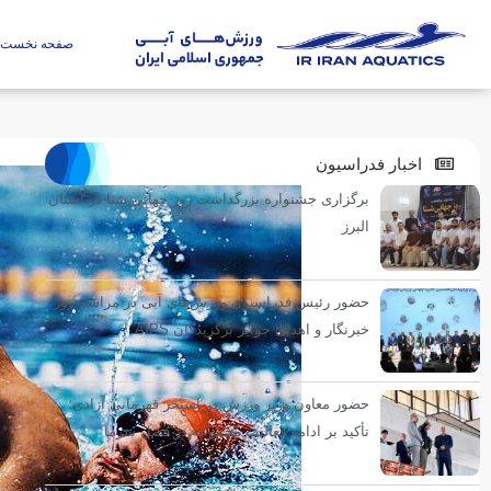
صفحه نخست
اخبار فدراسیون
برگزاری جشنواره بزرگداشت روز جهانی شنا در استان
البرز
حضور رئیس فدراسیون ورزش‌های آبی در مراسم روز
خبرنگار و اهدای جوایز برگزیدگان AIPS
حضور معاون وزیر ورزش در استخر قهرمانی آزادی؛
تأکید بر ادامه فعالیت مجموعه در فصل سرما