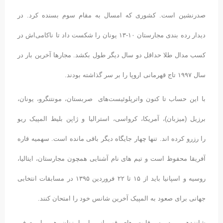
صدرنشین است. کشوری که امسال به مقام سوم بسنده کرد. در
دیدار رده بندی مجارستان ۱۰-۱۳ یونان را شکست داد تا ناکامی‌اش در
کسب مدال طلا حداقل دو سال دیگر طول بکشد. مجارها آخرین بار در
سال ۱۹۹۷ تاج قهرمانی اروپا را بر سر گذاشته بودند.
با این حساب تا کنون واترپلوئیست‌های صربستان، مونتنگرو، یونان،
برزیل (میزبان)، آمریکا، کرواسی، استرالیا و ژاپن بلیط المپیک ریو
را رزرو کرده اند. تنها چهار جایگاه دیگر باقی مانده است. سهمیه قاره
آفریقا محفوظ است و تیم های نام آشنایی همچون مجارستان، ایتالیا،
روسیه و اسپانیا باید از ۱۵ تا ۲۲ فروردین ۱۳۹۵ در مسابقات انتخابی
جهانی برای صعود به المپیک آخرین شانس خود را امتحان کنند.
شانزدهمین دوره رقابت های قهرمانی اروپا زنان هم با معرفی