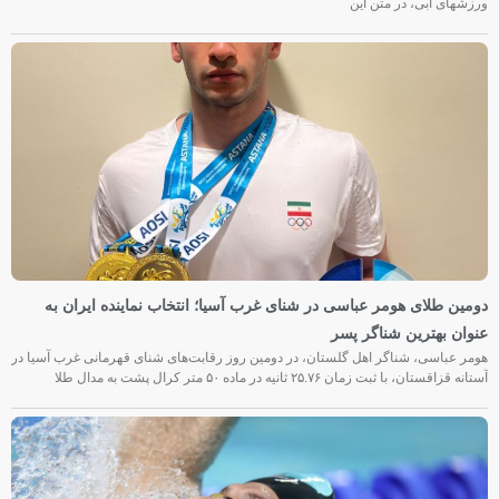
ورزشهای آبی، در متن این
دومین طلای هومر عباسی در شنای غرب آسیا؛ انتخاب نماینده ایران به
عنوان بهترین شناگر پسر
هومر عباسی، شناگر اهل گلستان، در دومین روز رقابت‌های شنای قهرمانی غرب آسیا در
آستانه قزاقستان، با ثبت زمان ۲۵.۷۶ ثانیه در ماده ۵۰ متر کرال پشت به مدال طلا