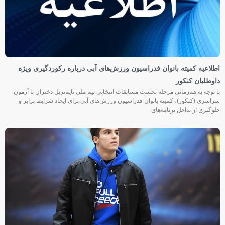
اطلاعیه کمیته بانوان فدراسیون ورزش‌های آبی درباره رکوردگیری ویژه
داوطلبان کنکور
با توجه به هم‌زمانی مرحله نخست مسابقات انتخابی تیم ملی تایم‌تریل دختران با آزمون
سراسری (کنکور)، کمیته بانوان فدراسیون ورزش‌های آبی برای ایجاد شرایط برابر و
جلوگیری از تداخل برنامه‌های