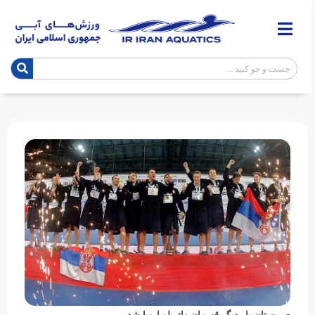
صربستان بار دیگر قهرمان واترپلو اروپا شد