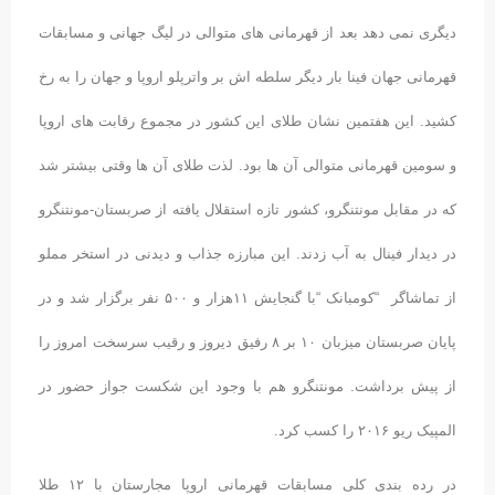
دیگری نمی دهد بعد از قهرمانی های متوالی در لیگ جهانی و مسابقات
قهرمانی جهان فینا بار دیگر سلطه اش بر واترپلو اروپا و جهان را به رخ
کشید. این هفتمین نشان طلای این کشور در مجموع رقابت های اروپا
و سومین قهرمانی متوالی آن ها بود. لذت طلای آن ها وقتی بیشتر شد
که در مقابل مونتنگرو، کشور تازه استقلال یافته از صربستان-مونتنگرو
در دیدار فینال به آب زدند. این مبارزه جذاب و دیدنی در استخر مملو
از تماشاگر “کومبانک “با گنجایش ۱۱هزار و ۵۰۰ نفر برگزار شد و در
پایان صربستان میزبان ۱۰ بر ۸ رفیق دیروز و رقیب سرسخت امروز را
از پیش برداشت. مونتنگرو هم با وجود این شکست جواز حضور در
المپیک ریو ۲۰۱۶ را کسب کرد.
در رده بندی کلی مسابقات قهرمانی اروپا مجارستان با ۱۲ طلا