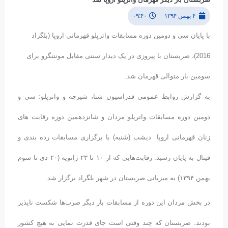
۴ بهمن ۱۳۹۴
۰۹:۴۰
با پایان سی و دومین دوره مسابقات واترپلو قهرمانی اروپا (بلگراد
2016)، صربستان با پیروزی در یک دیدار سنتی مقابل مونتنگرو برای
سومین بار متوالی قهرمان شد.
به گزارش روابط عمومی فدراسیون شنا، شیرجه و واترپلو؛ سی و
دومین دوره مسابقات واترپلو مردان و شانزدهمین دوره رقابت های
زنان قهرمانی اروپا دیشب (شنبه) با برگزاری مسابقات رده بندی و
فینال به پایان رسید. رقابت‌هایی که از ۱۰ تا ۲۳ ژانویه (۲۰ دی تا سوم
بهمن ۱۳۹۴) به میزبانی صربستان در شهر بلگراد برگزار شد.
در بخش مردان این دوره از مسابقات بار دیگر صرب‌ها شکست ناپذیر
بودند. صربستان که چند وقتی است جای قدرت نمایی به هیچ کشور