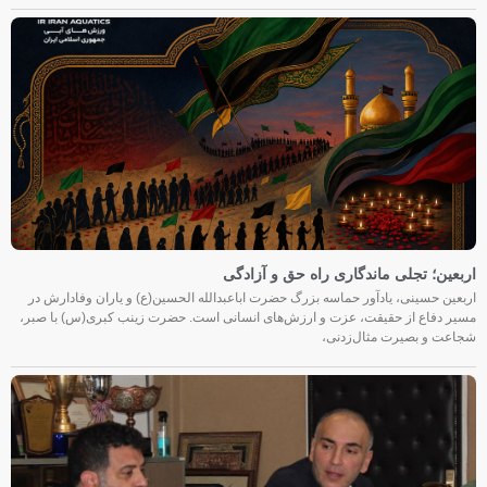
اربعین؛ تجلی ماندگاری راه حق و آزادگی
اربعین حسینی، یادآور حماسه بزرگ حضرت اباعبدالله الحسین(ع) و یاران وفادارش در
مسیر دفاع از حقیقت، عزت و ارزش‌های انسانی است. حضرت زینب کبری(س) با صبر،
شجاعت و بصیرت مثال‌زدنی،