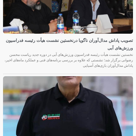
تصویب پاداش مدال‌آوران ناگویا درنخستین نشست هیأت رئیسه فدراسیون
ورزش‌های آبی
نخستین نشست هیأت رئیسه فدراسیون ورزش‌های آبی در دوره جدید ریاست محسن
رضوانی برگزار شد؛ نشستی که علاوه بر بررسی برنامه‌های فنی و عملکرد ماه‌های اخیر،
پاداش مدال‌آوران بازی‌های آسیایی