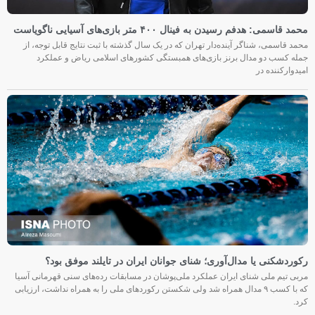
محمد قاسمی: هدفم رسیدن به فینال ۴۰۰ متر بازی‌های آسیایی ناگویاست
محمد قاسمی، شناگر آینده‌دار تهران که در یک سال گذشته با ثبت نتایج قابل توجه، از
جمله کسب دو مدال برنز بازی‌های همبستگی کشورهای اسلامی ریاض و عملکرد
امیدوارکننده در
رکوردشکنی یا مدال‌آوری؛ شنای جوانان ایران در تایلند موفق بود؟
مربی تیم ملی شنای ایران عملکرد ملی‌پوشان در مسابقات رده‌های سنی قهرمانی آسیا
که با کسب ۹ مدال همراه شد ولی شکستن رکوردهای ملی را به همراه نداشت، ارزیابی
کرد.