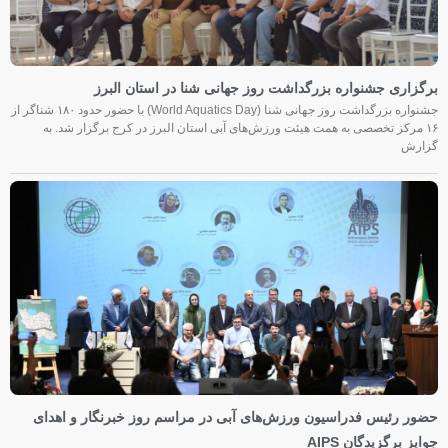
برگزاری جشنواره بزرگداشت روز جهانی شنا در استان البرز
جشنواره بزرگداشت روز جهانی شنا (World Aquatics Day) با حضور حدود ۱۸۰ شناگر از
۱۶ مرکز تخصصی به همت هیئت ورزش‌های آبی استان البرز در کرج برگزار شد. به
گزارش
حضور رئیس فدراسیون ورزش‌های آبی در مراسم روز خبرنگار و اهدای
جوایز برگزیدگان AIPS