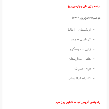
برنامه بازی های
چهارمین روز:
دوشنبه(۱۶شهریور ۱۳۹۴)
ازبکستان – ایتالیا
کرواسی – مصر
ژاپن – مونتنگرو
هلند – مجارستان
ایران – استرالیا
کانادا– قزاقستان
رده بندی گروهی تیم ها تا پایان روز سوم: