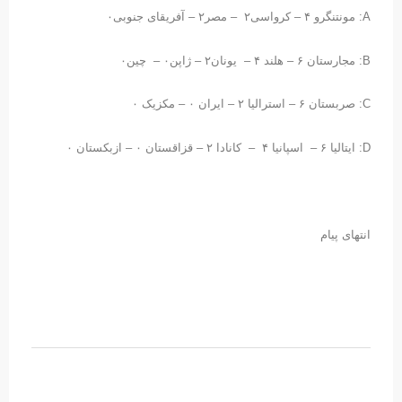
A: مونتنگرو ۴ – کرواسی۲ – مصر۲ – آفریقای جنوبی۰
B: مجارستان ۶ – هلند ۴ – یونان۲ – ژاپن۰ – چین۰
C: صربستان ۶ – استرالیا ۲ – ایران ۰ – مکزیک ۰
D: ایتالیا ۶ – اسپانیا ۴ – کانادا ۲ – قزاقستان ۰ – ازبکستان ۰
انتهای پیام