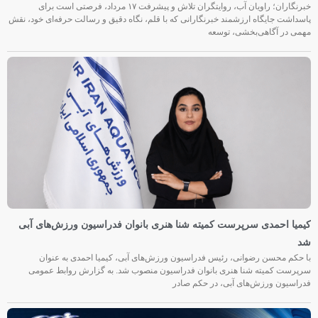
خبرنگاران؛ راویان آب، روایتگران تلاش و پیشرفت ۱۷ مرداد، فرصتی است برای
پاسداشت جایگاه ارزشمند خبرنگارانی که با قلم، نگاه دقیق و رسالت حرفه‌ای خود، نقش
مهمی در آگاهی‌بخشی، توسعه
کیمیا احمدی سرپرست کمیته شنا هنری بانوان فدراسیون ورزش‌های آبی
شد
با حکم محسن رضوانی، رئیس فدراسیون ورزش‌های آبی، کیمیا احمدی به عنوان
سرپرست کمیته شنا هنری بانوان فدراسیون منصوب شد. به گزارش روابط عمومی
فدراسیون ورزش‌های آبی، در حکم صادر