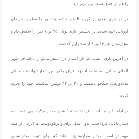
را هم در جمع هشت تیم برتر دید.
در دو بازی بعدی از گروه B هم چشم بادامی ها مغلوب حریفان
اروپایی خود شدند. در نخستین بازی یونان ۲۵ بر ۸ چین را شکس داد و
مجارستان هم ۱۶ بر ۹ از سد ژاپن گذشت.
در آخرین بازی امشب هم قزاقستان در استخر مملو از تماشاچی شهر
آلماتی مقابل اسپانیا به آب زد. قراق ها در این دیدار نتوانستند مقابل
ماتادورهای جنگجو بایستند و ۲۱ بر ۱۳ دومین شکست خود را تجربه
کردند.
در ادامه این مسابقات فردا (دوشنبه) شش دیدار برگزار می شود. سه
دیدار پایانی فردا شب بدون شک برای واترپلودوست ها ایرانی از همه
مهم تر است. دیدار مجارستان – هلند که برای تثبیت صدرنشینی