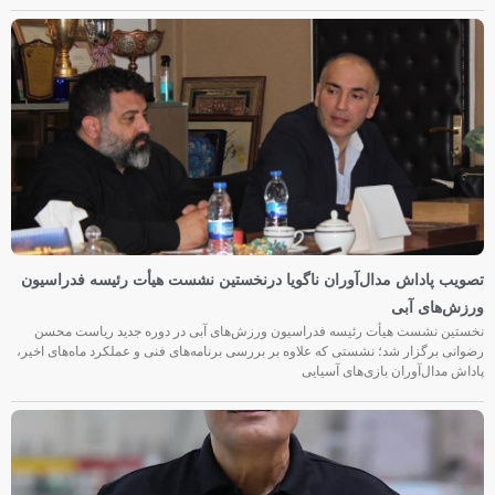
تصویب پاداش مدال‌آوران ناگویا درنخستین نشست هیأت رئیسه فدراسیون
ورزش‌های آبی
نخستین نشست هیأت رئیسه فدراسیون ورزش‌های آبی در دوره جدید ریاست محسن
رضوانی برگزار شد؛ نشستی که علاوه بر بررسی برنامه‌های فنی و عملکرد ماه‌های اخیر،
پاداش مدال‌آوران بازی‌های آسیایی