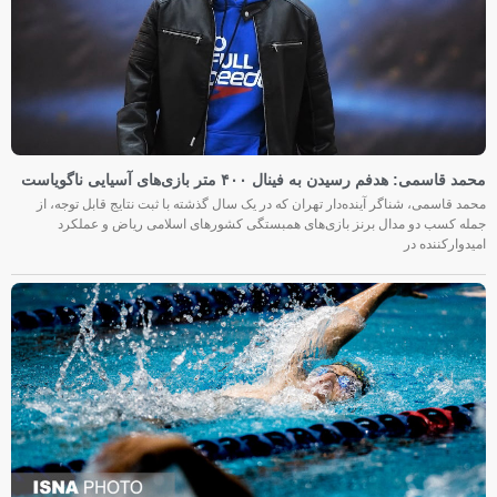
محمد قاسمی: هدفم رسیدن به فینال ۴۰۰ متر بازی‌های آسیایی ناگویاست
محمد قاسمی، شناگر آینده‌دار تهران که در یک سال گذشته با ثبت نتایج قابل توجه، از
جمله کسب دو مدال برنز بازی‌های همبستگی کشورهای اسلامی ریاض و عملکرد
امیدوارکننده در