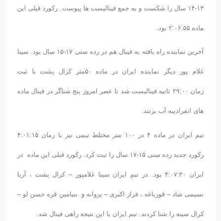
۱۳-۱۴ سال را شکست و به جمع فینالیست ها پیوست. رکورد قبلی این
ماده ۲:۰۶:۵۵ بود.
آخرین نماینده راه یافته به فینال هم در رده سنی ۱۷-۱۵ سال بود. سینا
غلام پور دیگر نماینده ایران در ماده ۵۰متر کرال پشت با ثبت
زمان ۲۹:۰۰ ثانیه فینالیست شد تا عصر امروز پنج شناگر در فینال ماده
های انفرادیبه آب بزنند.
تیم ایران در ماده ۴ در ۱۰۰ متر مختلط تیمی نیز با زمان ۴:۰۱:۱۵
رکورد جدید رده سنی ۱۵-۱۷ سال را ثبت کرد. رکورد قبلی این ماده در
ایران ۴:۰۷:۳۰ بود. در تیم ایران سینا غلامپور – کرال پشت ، آریا
نسیمی شاد – قورباغه ، فراز اکبری – پروانه و بنیامین قره حسن لو –
کرال سینه را شنا کردند. تیم ایران با این نتیجه راهی فینال شد.