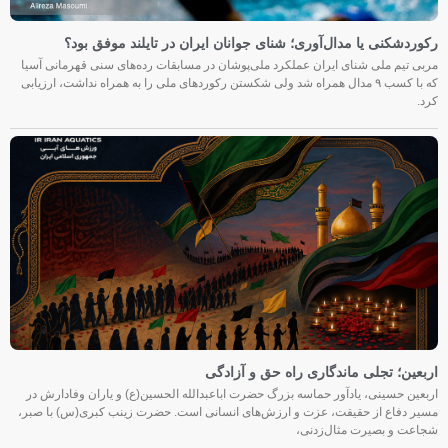
رکوردشکنی یا مدال‌آوری؛ شنای جوانان ایران در تایلند موفق بود؟
مربی تیم ملی شنای ایران عملکرد ملی‌پوشان در مسابقات رده‌های سنی قهرمانی آسیا
که با کسب ۹ مدال همراه شد ولی شکستن رکوردهای ملی را به همراه نداشت، ارزیابی
کرد.
اربعین؛ تجلی ماندگاری راه حق و آزادگی
اربعین حسینی، یادآور حماسه بزرگ حضرت اباعبدالله الحسین(ع) و یاران وفادارش در
مسیر دفاع از حقیقت، عزت و ارزش‌های انسانی است. حضرت زینب کبری(س) با صبر،
شجاعت و بصیرت مثال‌زدنی،