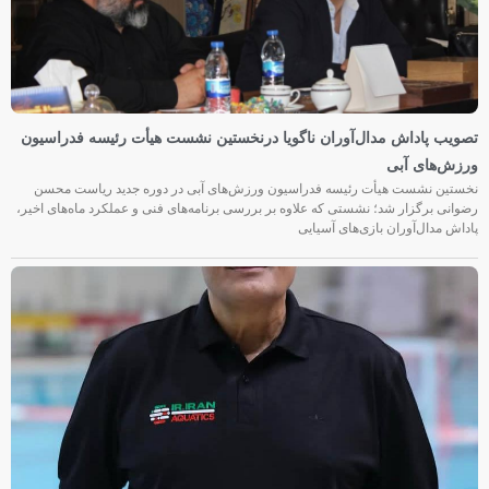
تصویب پاداش مدال‌آوران ناگویا درنخستین نشست هیأت رئیسه فدراسیون
ورزش‌های آبی
نخستین نشست هیأت رئیسه فدراسیون ورزش‌های آبی در دوره جدید ریاست محسن
رضوانی برگزار شد؛ نشستی که علاوه بر بررسی برنامه‌های فنی و عملکرد ماه‌های اخیر،
پاداش مدال‌آوران بازی‌های آسیایی