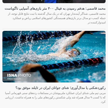
محمد قاسمی: هدفم رسیدن به فینال ۴۰۰ متر بازی‌های آسیایی ناگویاست
محمد قاسمی، شناگر آینده‌دار تهران که در یک سال گذشته با ثبت نتایج قابل توجه، از
جمله کسب دو مدال برنز بازی‌های همبستگی کشورهای اسلامی ریاض و عملکرد
امیدوارکننده در
رکوردشکنی یا مدال‌آوری؛ شنای جوانان ایران در تایلند موفق بود؟
مربی تیم ملی شنای ایران عملکرد ملی‌پوشان در مسابقات رده‌های سنی قهرمانی آسیا
که با کسب ۹ مدال همراه شد ولی شکستن رکوردهای ملی را به همراه نداشت، ارزیابی
کرد.