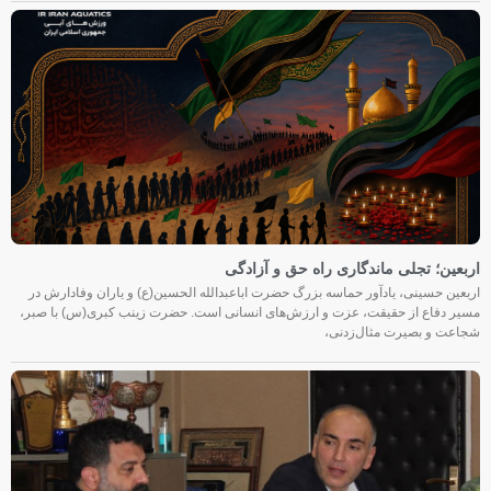
اربعین؛ تجلی ماندگاری راه حق و آزادگی
اربعین حسینی، یادآور حماسه بزرگ حضرت اباعبدالله الحسین(ع) و یاران وفادارش در
مسیر دفاع از حقیقت، عزت و ارزش‌های انسانی است. حضرت زینب کبری(س) با صبر،
شجاعت و بصیرت مثال‌زدنی،