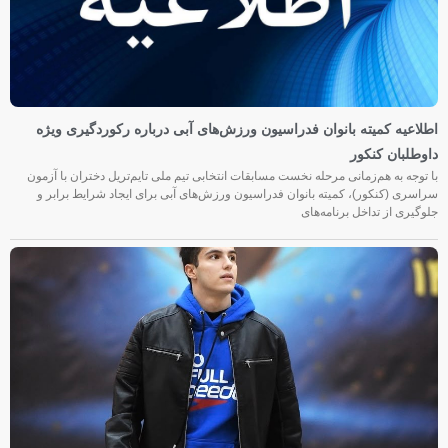
اطلاعیه کمیته بانوان فدراسیون ورزش‌های آبی درباره رکوردگیری ویژه
داوطلبان کنکور
با توجه به هم‌زمانی مرحله نخست مسابقات انتخابی تیم ملی تایم‌تریل دختران با آزمون
سراسری (کنکور)، کمیته بانوان فدراسیون ورزش‌های آبی برای ایجاد شرایط برابر و
جلوگیری از تداخل برنامه‌های