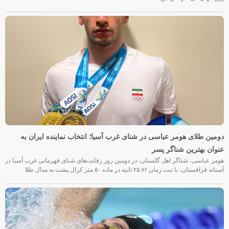
دومین طلای هومر عباسی در شنای غرب آسیا؛ انتخاب نماینده ایران به
عنوان بهترین شناگر پسر
هومر عباسی، شناگر اهل گلستان، در دومین روز رقابت‌های شنای قهرمانی غرب آسیا در
آستانه قزاقستان، با ثبت زمان ۲۵.۷۶ ثانیه در ماده ۵۰ متر کرال پشت به مدال طلا