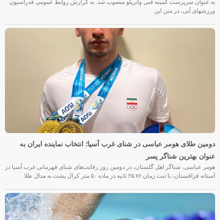
به عنوان سرپرست کمیته فنی واترپلو منصوب شد. به گزارش روابط عمومی فدراسیون
ورزشهای آبی، در متن این
دومین طلای هومر عباسی در شنای غرب آسیا؛ انتخاب نماینده ایران به
عنوان بهترین شناگر پسر
هومر عباسی، شناگر اهل گلستان، در دومین روز رقابت‌های شنای قهرمانی غرب آسیا در
آستانه قزاقستان، با ثبت زمان ۲۵.۷۶ ثانیه در ماده ۵۰ متر کرال پشت به مدال طلا