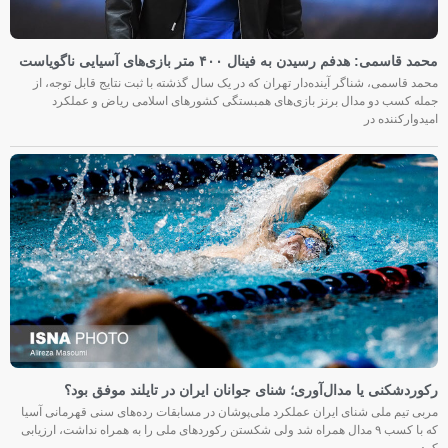
محمد قاسمی: هدفم رسیدن به فینال ۴۰۰ متر بازی‌های آسیایی ناگویاست
محمد قاسمی، شناگر آینده‌دار تهران که در یک سال گذشته با ثبت نتایج قابل توجه، از
جمله کسب دو مدال برنز بازی‌های همبستگی کشورهای اسلامی ریاض و عملکرد
امیدوارکننده در
رکوردشکنی یا مدال‌آوری؛ شنای جوانان ایران در تایلند موفق بود؟
مربی تیم ملی شنای ایران عملکرد ملی‌پوشان در مسابقات رده‌های سنی قهرمانی آسیا
که با کسب ۹ مدال همراه شد ولی شکستن رکوردهای ملی را به همراه نداشت، ارزیابی