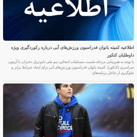
اطلاعیه کمیته بانوان فدراسیون ورزش‌های آبی درباره رکوردگیری ویژه
داوطلبان کنکور
با توجه به هم‌زمانی مرحله نخست مسابقات انتخابی تیم ملی تایم‌تریل دختران با آزمون
سراسری (کنکور)، کمیته بانوان فدراسیون ورزش‌های آبی برای ایجاد شرایط برابر و
جلوگیری از تداخل برنامه‌های