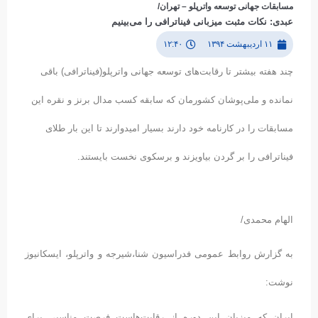
مسابقات جهانی توسعه واترپلو – تهران/
عبدی: نکات مثبت میزبانی فیناترافی را می‌بینیم
۱۱ اردیبهشت ۱۳۹۴
۱۲:۴۰
چند هفته بیشتر تا رقابت‌های توسعه جهانی واترپلو(فیناترافی) باقی‌
نمانده و ملی‌پوشان کشورمان که سابقه کسب مدال برنز و نقره این
مسابقات را در کارنامه خود دارند بسیار امیدوارند تا این بار طلای
فیناترافی را بر گردن بیاویزند و برسکوی نخست بایستند.
الهام محمدی/
به گزارش روابط عمومی فدراسیون شنا،شیرجه و واترپلو، ایسکانیوز
نوشت:
ایران که میزبان این دوره از رقابت‌هاست فرصت مناسبی برای