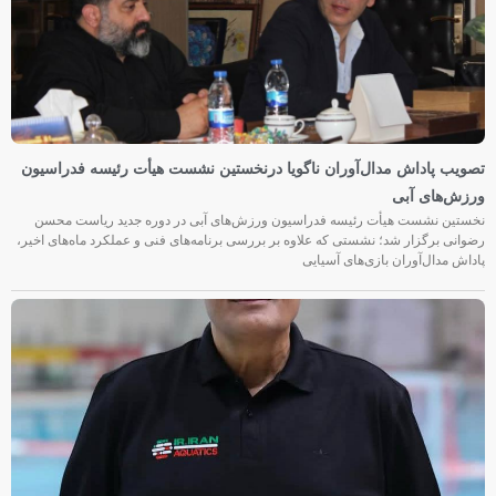
تصویب پاداش مدال‌آوران ناگویا درنخستین نشست هیأت رئیسه فدراسیون
ورزش‌های آبی
نخستین نشست هیأت رئیسه فدراسیون ورزش‌های آبی در دوره جدید ریاست محسن
رضوانی برگزار شد؛ نشستی که علاوه بر بررسی برنامه‌های فنی و عملکرد ماه‌های اخیر،
پاداش مدال‌آوران بازی‌های آسیایی