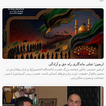
کرد.
اربعین؛ تجلی ماندگاری راه حق و آزادگی
اربعین حسینی، یادآور حماسه بزرگ حضرت اباعبدالله الحسین(ع) و یاران وفادارش در
مسیر دفاع از حقیقت، عزت و ارزش‌های انسانی است. حضرت زینب کبری(س) با صبر،
شجاعت و بصیرت مثال‌زدنی،