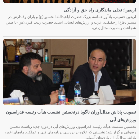
اربعین؛ تجلی ماندگاری راه حق و آزادگی
اربعین حسینی، یادآور حماسه بزرگ حضرت اباعبدالله الحسین(ع) و یاران وفادارش در
مسیر دفاع از حقیقت، عزت و ارزش‌های انسانی است. حضرت زینب کبری(س) با صبر،
شجاعت و بصیرت مثال‌زدنی،
تصویب پاداش مدال‌آوران ناگویا درنخستین نشست هیأت رئیسه فدراسیون
ورزش‌های آبی
نخستین نشست هیأت رئیسه فدراسیون ورزش‌های آبی در دوره جدید ریاست محسن
رضوانی برگزار شد؛ نشستی که علاوه بر بررسی برنامه‌های فنی و عملکرد ماه‌های اخیر،
پاداش مدال‌آوران بازی‌های آسیایی