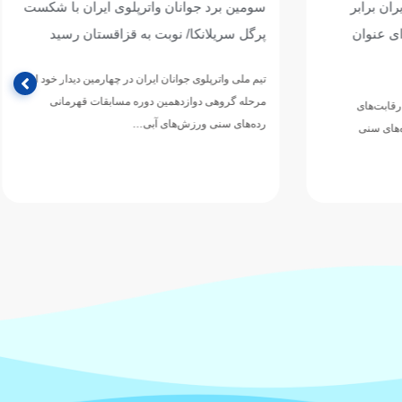
ان برابر
سومین برد جوانان واترپلوی ایران با شکست
ی عنوان
پرگل سریلانکا/ نوبت به قزاقستان رسید
تیم ملی واترپلوی جوانان ایران در چهارمین دیدار خود از
مرحله گروهی دوازدهمین دوره مسابقات قهرمانی
رقابت‌های
رده‌های سنی ورزش‌های آبی…
های سنی