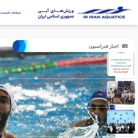
صفحه نخست
اخبار فدراسیون
آیین نامه مسابقه شنای آبهای آزاد – آقایان – جام
شهدای ناوچه دنا
برگزاری جشنواره بزرگداشت روز جهانی شنا در استان
البرز
حضور رئیس فدراسیون ورزش‌های آبی در مراسم روز
خبرنگار و اهدای جوایز برگزیدگان AIPS