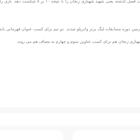
زنجان بود. فولاد مبارکه در یک بازی بسیار حساس و جذاب توانست فینالیست فصل گذشته یعنی شهید شهبازی زنجان را با نتیجه ۱۰ بر ۸ شک
ارمین دوره مسابقات لیگ برتر واترپلو شدند. دو تیم برای کسب عنوان قهرمانی باید 
د شهبازی زنجان هم برای کسب عناوین سوم و چهارم به مصاف هم می روند.