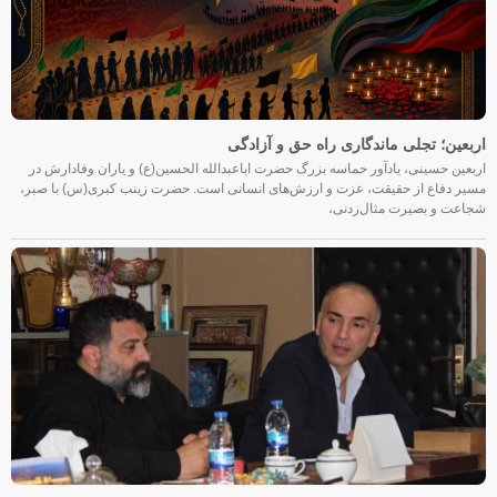
اربعین؛ تجلی ماندگاری راه حق و آزادگی
اربعین حسینی، یادآور حماسه بزرگ حضرت اباعبدالله الحسین(ع) و یاران وفادارش در
مسیر دفاع از حقیقت، عزت و ارزش‌های انسانی است. حضرت زینب کبری(س) با صبر،
شجاعت و بصیرت مثال‌زدنی،