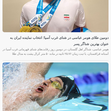
دومین طلای هومر عباسی در شنای غرب آسیا؛ انتخاب نماینده ایران به
عنوان بهترین شناگر پسر
هومر عباسی، شناگر اهل گلستان، در دومین روز رقابت‌های شنای قهرمانی غرب آسیا در
آستانه قزاقستان، با ثبت زمان ۲۵.۷۶ ثانیه در ماده ۵۰ متر کرال پشت به مدال طلا