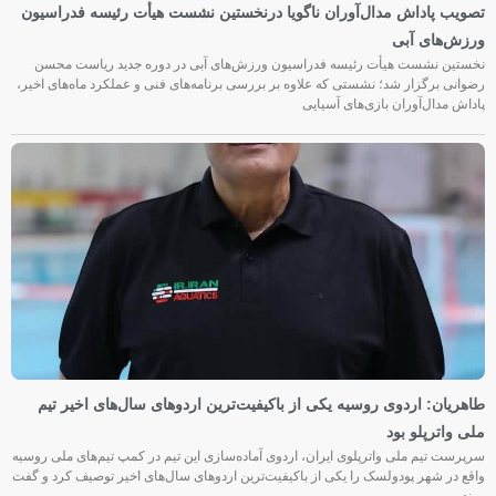
تصویب پاداش مدال‌آوران ناگویا درنخستین نشست هیأت رئیسه فدراسیون
ورزش‌های آبی
نخستین نشست هیأت رئیسه فدراسیون ورزش‌های آبی در دوره جدید ریاست محسن
رضوانی برگزار شد؛ نشستی که علاوه بر بررسی برنامه‌های فنی و عملکرد ماه‌های اخیر،
پاداش مدال‌آوران بازی‌های آسیایی
طاهریان: اردوی روسیه یکی از باکیفیت‌ترین اردوهای سال‌های اخیر تیم
ملی واترپلو بود
سرپرست تیم ملی واترپلوی ایران، اردوی آماده‌سازی این تیم در کمپ تیم‌های ملی روسیه
واقع در شهر پودولسک را یکی از باکیفیت‌ترین اردوهای سال‌های اخیر توصیف کرد و گفت