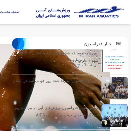
صفحه نخست
اخبار فدراسیون
آیین نامه مسابقه شنای آبهای آزاد – آقایان – جام
شهدای ناوچه دنا
برگزاری جشنواره بزرگداشت روز جهانی شنا در استان
البرز
حضور رئیس فدراسیون ورزش‌های آبی در مراسم روز
خبرنگار و اهدای جوایز برگزیدگان AIPS