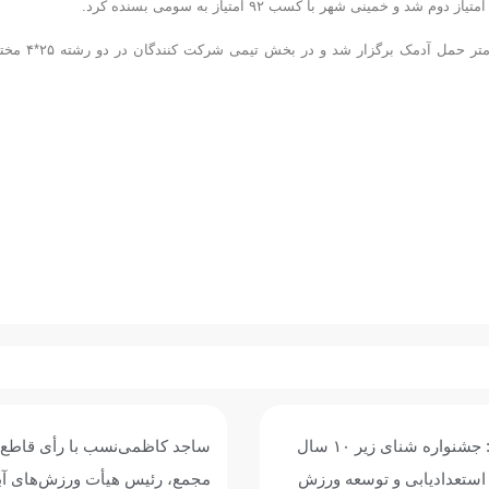
این رقابت ها در ۳ رشته انفرادی ۵۰ متر کرال سینه، ۵۰ متر قورباغه و ۲۵ متر حمل آدمک برگ
سب با رأی قاطع اعضای
رئیس هیئت ورزشهای آبی لرستان
یأت ورزش‌های آبی استان
استفاده از همه ظرفیتها باید و