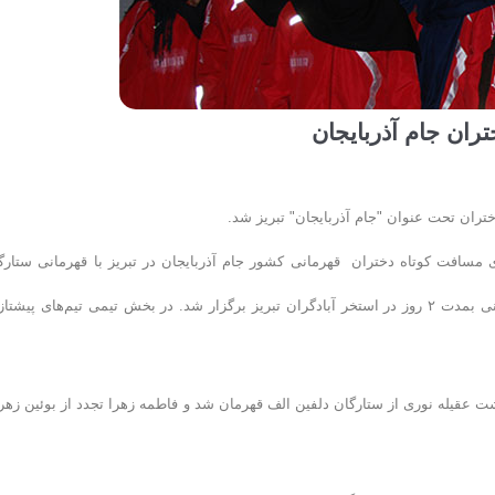
ران جام آذربایجان
ران تحت عنوان "جام آذربایجان" تبریز شد.
 مسافت کوتاه دختران قهرمانی کشور جام آذربایجان در تبریز با قهرمانی ستارگ
دلفین الف پایان یافت. این دوره از رقابتها با حضور ۱۹تیم باشگاهی و استانی بمدت ۲ روز در استخر آبادگران تبریز برگزار شد. در بخش تیمی تیم‌های پیش
قابتها در ۳ ماده عصر روز پنجشنبه در ماده ۵۰ متر کرال پشت عقیله نوری از ستارگان دلفین الف قهرمان شد و فاطمه زهرا تجدد از بوئین ز