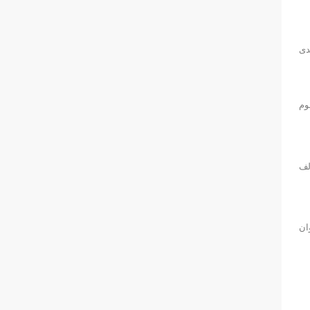
دی
وم
لف
ان