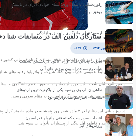
رکوردشکنی یا مدال‌آوری؛ شنای جوانان ایران در تایلند
موفق بود؟
اربعین؛ تجلی ماندگاری راه حق و آزادگی
قهرمانی ستارگان دلفین الف در مسابقات شنا دخت
۲۸ شهریور ۱۳۹۴
۰۸:۴۶
ستارگان دلفین الف قهرمان رقابت‌های شنای مسافت کوتاه قهرمانی کشور دخت
تصویب پاداش مدال‌آوران ناگویا درنخستین نشست
هیأت رئیسه فدراسیون ورزش‌های آبی
به گزارش روابط عمومی فدراسیون شنا، شیرجه و واترپلو؛ رقابت‌های شنای
طاهریان: اردوی روسیه یکی از باکیفیت‌ترین اردوهای
بانوان الف قهرمان شد و تیم ستارگان دلفین ب به مقام سومی رسید.
سال‌های اخیر تیم ملی واترپلو بود
در روز پایانی این ر
انتصاب سرپرست کمیته فنی واترپلو فدراسیون
قزوین دوم شد و فاطمه ایل بیگی از پیشتازان بانوان ب سوم شد.
ورزش‌های آبی