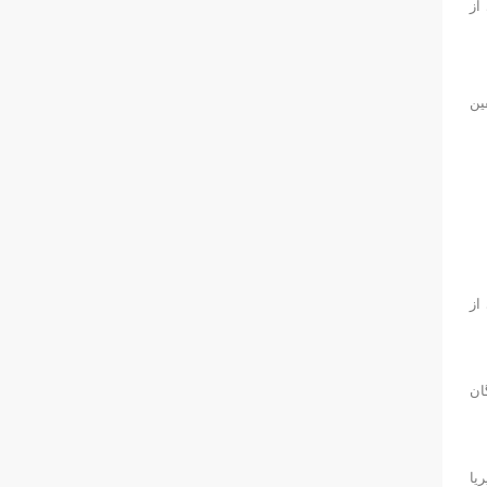
از
ین
از
ان
یا