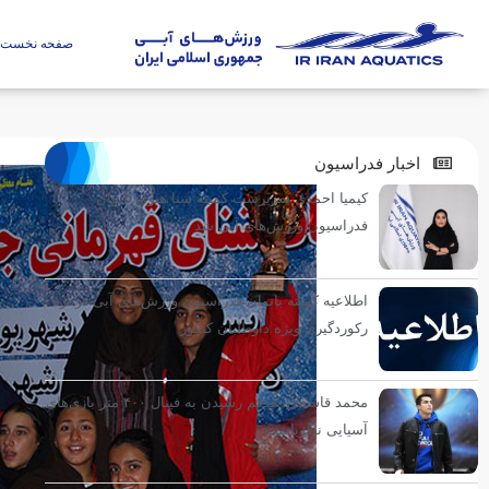
صفحه نخست
اخبار فدراسیون
کیمیا احمدی سرپرست کمیته شنا هنری بانوان
فدراسیون ورزش‌های آبی شد
اطلاعیه کمیته بانوان فدراسیون ورزش‌های آبی درباره
رکوردگیری ویژه داوطلبان کنکور
محمد قاسمی: هدفم رسیدن به فینال ۴۰۰ متر بازی‌های
آسیایی ناگویاست