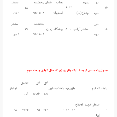
دور
شهید
هیات شنای
پنجشنبه
استخر
۶
۱۴
۱۸
۱۳
دوم
نوفلاح(ب)
اصفهان
۹۴/۱۱/۰۸
۹ دی
دور
پنجشنبه
استخر
۸
۱۰
۱۵
استخر آزادی
پیشگامان یزد
۱۹
دوم
۹۴/۱۱/۰۸
۹ دی
جدول رده بندی گروه A لیگ واترپلو زیر ۱۷ سال تا پایان مرحله سوم:
گل
گل
تفاضل
ردیف
نام تیم
بازی
برد
باخت
مساوی
امتیاز
زده
خورده
گل
استخر شهید نوفلاح
۲۸
۱۳۳+
۹۱
۲۲۴
۰
۰
۱۴
۱۴
۱
(ج)