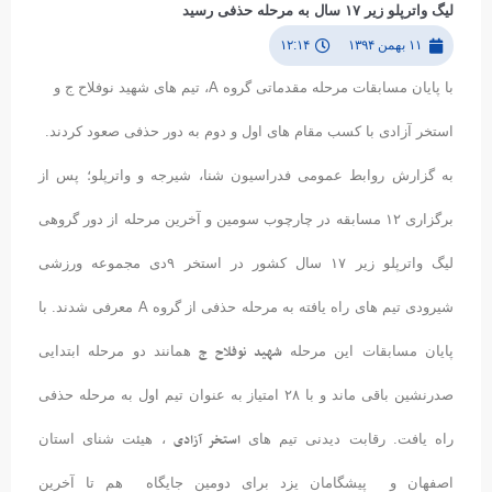
لیگ واترپلو زیر ۱۷ سال به مرحله حذفی رسید
۱۱ بهمن ۱۳۹۴
۱۲:۱۴
با پایان مسابقات مرحله مقدماتی گروه A، تیم های شهید نوفلاح ج و
استخر آزادی با کسب مقام های اول و دوم به دور حذفی صعود کردند.
به گزارش روابط عمومی فدراسیون شنا، شیرجه و واترپلو؛ پس از
برگزاری ۱۲ مسابقه در چارچوب سومین و آخرین مرحله از دور گروهی
لیگ واترپلو زیر ۱۷ سال کشور در استخر ۹دی مجموعه ورزشی
شیرودی تیم های راه یافته به مرحله حذفی از گروه A معرفی شدند. با
شهید نوفلاح ج
پایان مسابقات این مرحله
همانند دو مرحله ابتدایی
صدرنشین باقی ماند و با ۲۸ امتیاز به عنوان تیم اول به مرحله حذفی
استخر آزادی
راه یافت. رقابت دیدنی تیم های
، هیئت شنای استان
اصفهان و پیشگامان یزد برای دومین جایگاه هم تا آخرین