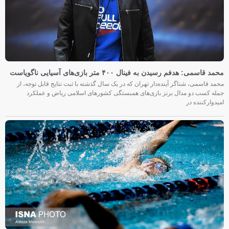
محمد قاسمی: هدفم رسیدن به فینال ۴۰۰ متر بازی‌های آسیایی ناگویاست
محمد قاسمی، شناگر آینده‌دار تهران که در یک سال گذشته با ثبت نتایج قابل توجه، از
جمله کسب دو مدال برنز بازی‌های همبستگی کشورهای اسلامی ریاض و عملکرد
امیدوارکننده در