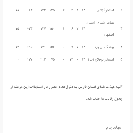
استخر آزادی
۱۸
۳+
۱۳۲
۱۳۵
۲
۴
۸
۱۴
۲
هیات شنای استان
۱۵
۲۳+
۱۲۷
۱۵۰
۱
۶
۷
۱۴
۳
اصفهان
۴
پیشگامان یزد
۱۴
۷
۷
۰
۱۵۶
۱۴۱
۱۵+
۱۴
۵
استخر نوفلاح (ب)
۱۴
۰
۱۴
۰
۷۵
۲۱۲
۱۳۷-
۰
*تیم هیئت شنای استان فارس به دلیل عدم حضور در امسابقات این مرحله از
جدول رقابت ها حذف شد.
انتهای پیام