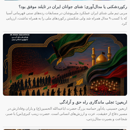
رکوردشکنی یا مدال‌آوری؛ شنای جوانان ایران در تایلند موفق بود؟
مربی تیم ملی شنای ایران عملکرد ملی‌پوشان در مسابقات رده‌های سنی قهرمانی آسیا
که با کسب ۹ مدال همراه شد ولی شکستن رکوردهای ملی را به همراه نداشت، ارزیابی
کرد.
اربعین؛ تجلی ماندگاری راه حق و آزادگی
اربعین حسینی، یادآور حماسه بزرگ حضرت اباعبدالله الحسین(ع) و یاران وفادارش در
مسیر دفاع از حقیقت، عزت و ارزش‌های انسانی است. حضرت زینب کبری(س) با صبر،
شجاعت و بصیرت مثال‌زدنی،