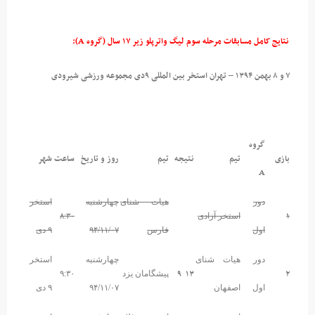
نتایج کامل مسابقات مرحله سوم لیگ واترپلو زیر ۱۷ سال (گروه A):
۷ و ۸ بهمن ۱۳۹۴ – تهران استخر بین المللی ۹دی مجموعه ورزشی شیرودی
گروه
بازی
تیم
نتیجه
تیم
روز و تاریخ
ساعت
شهر
A
دور
هیات شنای
چهارشنبه
استخر
۱
استخر آزادی
۸:۳۰
اول
فارس
۹۴/۱۱/۰۷
۹ دی
دور
هیات شنای
چهارشنبه
استخر
۹
۱۳
۲
پیشگامان یزد
۹:۳۰
اول
اصفهان
۹۴/۱۱/۰۷
۹ دی