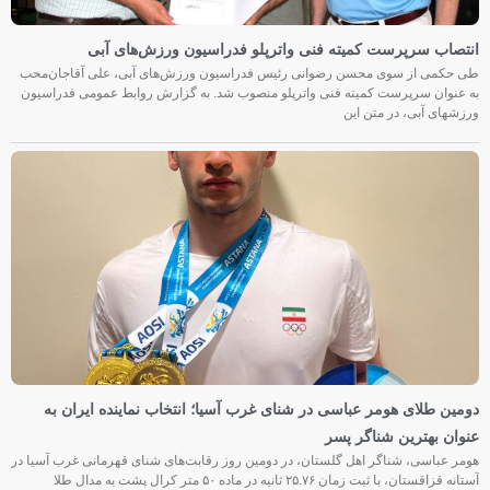
انتصاب سرپرست کمیته فنی واترپلو فدراسیون ورزش‌های آبی
طی حکمی از سوی محسن رضوانی رئیس فدراسیون ورزش‌های آبی، علی آقاجان‌محب
به عنوان سرپرست کمیته فنی واترپلو منصوب شد. به گزارش روابط عمومی فدراسیون
ورزشهای آبی، در متن این
دومین طلای هومر عباسی در شنای غرب آسیا؛ انتخاب نماینده ایران به
عنوان بهترین شناگر پسر
هومر عباسی، شناگر اهل گلستان، در دومین روز رقابت‌های شنای قهرمانی غرب آسیا در
آستانه قزاقستان، با ثبت زمان ۲۵.۷۶ ثانیه در ماده ۵۰ متر کرال پشت به مدال طلا