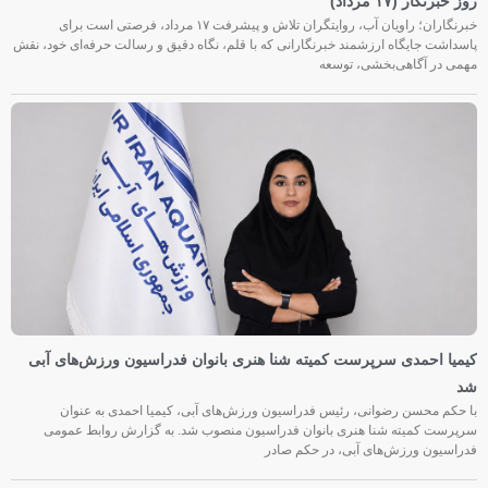
روز خبرنگار (۱۷ مرداد)
خبرنگاران؛ راویان آب، روایتگران تلاش و پیشرفت ۱۷ مرداد، فرصتی است برای
پاسداشت جایگاه ارزشمند خبرنگارانی که با قلم، نگاه دقیق و رسالت حرفه‌ای خود، نقش
مهمی در آگاهی‌بخشی، توسعه
کیمیا احمدی سرپرست کمیته شنا هنری بانوان فدراسیون ورزش‌های آبی
شد
با حکم محسن رضوانی، رئیس فدراسیون ورزش‌های آبی، کیمیا احمدی به عنوان
سرپرست کمیته شنا هنری بانوان فدراسیون منصوب شد. به گزارش روابط عمومی
فدراسیون ورزش‌های آبی، در حکم صادر