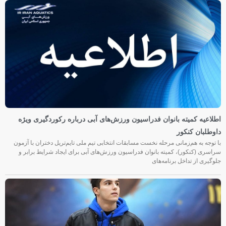
اطلاعیه کمیته بانوان فدراسیون ورزش‌های آبی درباره رکوردگیری ویژه
داوطلبان کنکور
با توجه به هم‌زمانی مرحله نخست مسابقات انتخابی تیم ملی تایم‌تریل دختران با آزمون
سراسری (کنکور)، کمیته بانوان فدراسیون ورزش‌های آبی برای ایجاد شرایط برابر و
جلوگیری از تداخل برنامه‌های