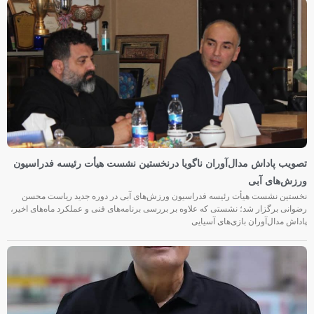
تصویب پاداش مدال‌آوران ناگویا درنخستین نشست هیأت رئیسه فدراسیون
ورزش‌های آبی
نخستین نشست هیأت رئیسه فدراسیون ورزش‌های آبی در دوره جدید ریاست محسن
رضوانی برگزار شد؛ نشستی که علاوه بر بررسی برنامه‌های فنی و عملکرد ماه‌های اخیر،
پاداش مدال‌آوران بازی‌های آسیایی