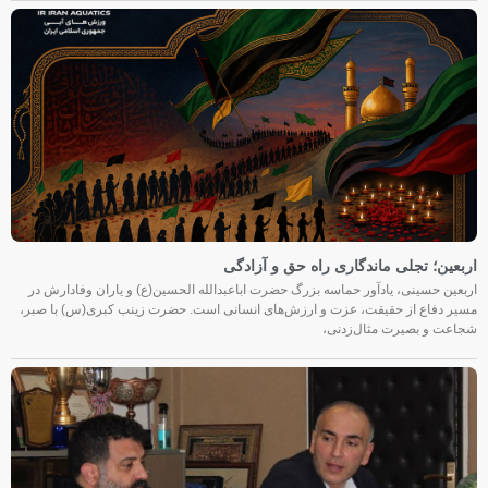
اربعین؛ تجلی ماندگاری راه حق و آزادگی
اربعین حسینی، یادآور حماسه بزرگ حضرت اباعبدالله الحسین(ع) و یاران وفادارش در
مسیر دفاع از حقیقت، عزت و ارزش‌های انسانی است. حضرت زینب کبری(س) با صبر،
شجاعت و بصیرت مثال‌زدنی،