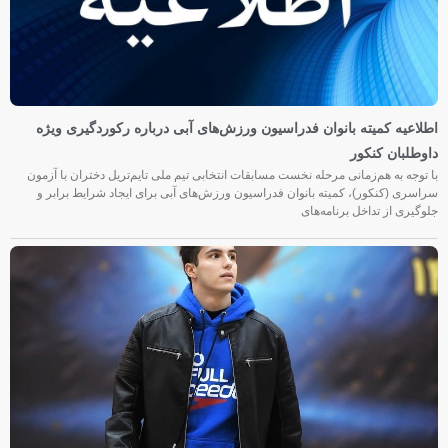
اطلاعیه کمیته بانوان فدراسیون ورزش‌های آبی درباره رکوردگیری ویژه
داوطلبان کنکور
با توجه به هم‌زمانی مرحله نخست مسابقات انتخابی تیم ملی تایم‌تریل دختران با آزمون
سراسری (کنکور)، کمیته بانوان فدراسیون ورزش‌های آبی برای ایجاد شرایط برابر و
جلوگیری از تداخل برنامه‌های