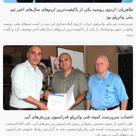
طاهریان: اردوی روسیه یکی از باکیفیت‌ترین اردوهای سال‌های اخیر تیم
ملی واترپلو بود
سرپرست تیم ملی واترپلوی ایران، اردوی آماده‌سازی این تیم در کمپ تیم‌های ملی روسیه
واقع در شهر پودولسک را یکی از باکیفیت‌ترین اردوهای سال‌های اخیر توصیف کرد و گفت
روند
انتصاب سرپرست کمیته فنی واترپلو فدراسیون ورزش‌های آبی
طی حکمی از سوی محسن رضوانی رئیس فدراسیون ورزش‌های آبی، علی آقاجان‌محب
به عنوان سرپرست کمیته فنی واترپلو منصوب شد. به گزارش روابط عمومی فدراسیون
ورزشهای آبی، در متن این