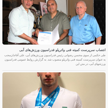
انتصاب سرپرست کمیته فنی واترپلو فدراسیون ورزش‌های آبی
طی حکمی از سوی محسن رضوانی رئیس فدراسیون ورزش‌های آبی، علی آقاجان‌محب
به عنوان سرپرست کمیته فنی واترپلو منصوب شد. به گزارش روابط عمومی فدراسیون
ورزشهای آبی، در متن این