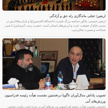
اربعین؛ تجلی ماندگاری راه حق و آزادگی
اربعین حسینی، یادآور حماسه بزرگ حضرت اباعبدالله الحسین(ع) و یاران وفادارش در
مسیر دفاع از حقیقت، عزت و ارزش‌های انسانی است. حضرت زینب کبری(س) با صبر،
شجاعت و بصیرت مثال‌زدنی،
تصویب پاداش مدال‌آوران ناگویا درنخستین نشست هیأت رئیسه فدراسیون
ورزش‌های آبی
نخستین نشست هیأت رئیسه فدراسیون ورزش‌های آبی در دوره جدید ریاست محسن