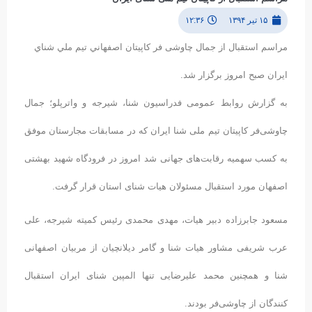
۱۵ تیر ۱۳۹۴
۱۲:۳۶
مراسم استقبال از جمال چاوشی فر كاپيتان اصفهاني تيم ملي شناي
ايران صبح امروز برگزار شد.‏
به گزارش روابط عمومی فدراسیون شنا، شیرجه و واترپلو؛ جمال
چاوشی‌فر کاپیتان تیم ملی شنا ایران که در مسابقات مجارستان موفق
به کسب سهمیه رقابت‌های جهانی شد امروز در فرودگاه شهید بهشتی
اصفهان مورد استقبال مسئولان هیات شنای استان قرار گرفت.
مسعود جابرزاده دبیر هیات، مهدی محمدی رئیس کمیته شیرجه، علی
عرب شریفی مشاور هیات شنا و گامر دیلانچیان از مربیان اصفهانی
شنا و همچنین محمد علیرضایی تنها المپین شنای ایران استقبال
کنندگان از چاوشی‌فر بودند.