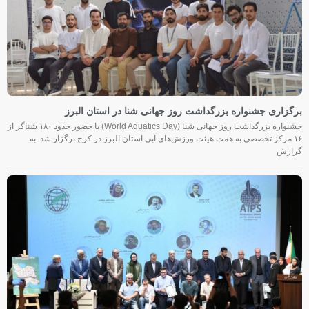
برگزاری جشنواره بزرگداشت روز جهانی شنا در استان البرز
جشنواره بزرگداشت روز جهانی شنا (World Aquatics Day) با حضور حدود ۱۸۰ شناگر از
۱۶ مرکز تخصصی به همت هیئت ورزش‌های آبی استان البرز در کرج برگزار شد. به
گزارش