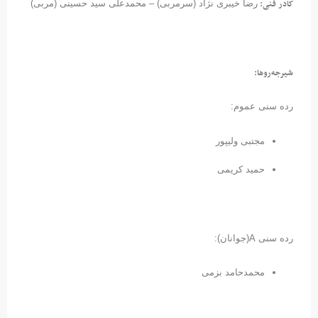
کادر فنی:
رضا خیبری نژاد (سرمربی) – محمدعلی سید حسینی (مربی)
شیرجه‌روها:
رده سنی عموم:
مجتبی ولیپور
حمید کریمی
رده سنی A(جوانان):
محمدحامد بزمی