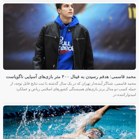
محمد قاسمی: هدفم رسیدن به فینال ۴۰۰ متر بازی‌های آسیایی ناگویاست
محمد قاسمی، شناگر آینده‌دار تهران که در یک سال گذشته با ثبت نتایج قابل توجه، از
جمله کسب دو مدال برنز بازی‌های همبستگی کشورهای اسلامی ریاض و عملکرد
امیدوارکننده در