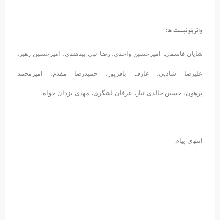
واترپلوئیست ها:
شایان قاسمی، امیرحسین واحدی، رضا نبی بیدهندی، امیرحسین رهبر،
علیرضا شادپی، عارف باقرپور، حمیدرضا مقدم، امیرمحمد
پرهون، حسین خالدی تبار، عرفان لشگری، مهدی یزدان خواه
انتهای پیام