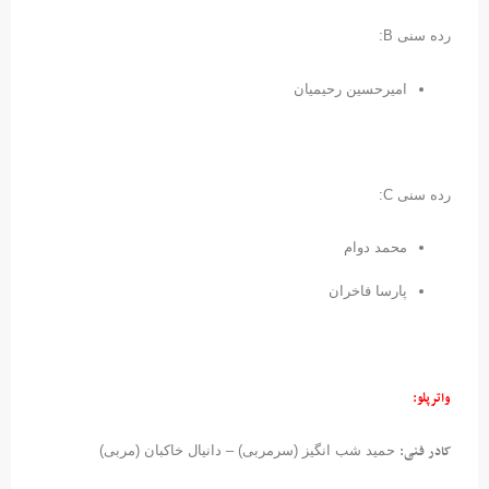
رده سنی B:
امیرحسین رحیمیان
رده سنی C:
محمد دوام
پارسا فاخران
واترپلو:
کادر فنی:
حمید شب انگیز (سرمربی) – دانیال خاکبان (مربی)