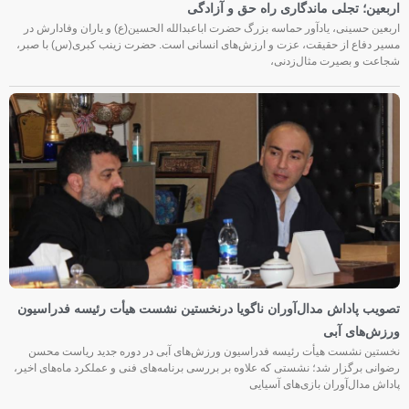
اربعین؛ تجلی ماندگاری راه حق و آزادگی
اربعین حسینی، یادآور حماسه بزرگ حضرت اباعبدالله الحسین(ع) و یاران وفادارش در
مسیر دفاع از حقیقت، عزت و ارزش‌های انسانی است. حضرت زینب کبری(س) با صبر،
شجاعت و بصیرت مثال‌زدنی،
تصویب پاداش مدال‌آوران ناگویا درنخستین نشست هیأت رئیسه فدراسیون
ورزش‌های آبی
نخستین نشست هیأت رئیسه فدراسیون ورزش‌های آبی در دوره جدید ریاست محسن
رضوانی برگزار شد؛ نشستی که علاوه بر بررسی برنامه‌های فنی و عملکرد ماه‌های اخیر،
پاداش مدال‌آوران بازی‌های آسیایی