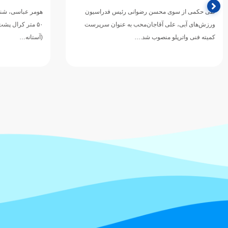
غرب آسیا شد
هومر عباسی، شناگر تیم ملی ایران، در دور مقدماتی ماده
۵۰ متر کرال پشت مسابقات شنای قهرمانی غرب آسیا
در نخستین روز از
(آستانه…
۲۰۲۶ در شهر 
شایسته کشورمان