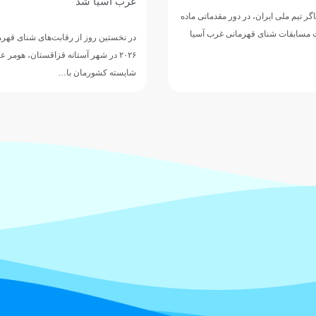
هومر عباسی شناگر ملی‌پوش ایران، برا
رقابت‌
 رقابت‌های شنای قهرمانی غرب آسیا
Swimming Championships) وارد شهر…
آستانه قزاقستان، هومر عباسی ملی‌پوش
 با…