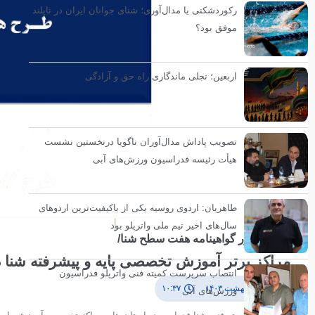
رکوردشکنی یا مدال‌آوری؛ شنای جوانان ایران در تایلند
موفق بود؟
اربعین؛ تجلی ماندگاری راه حق و آزادگی
تصویب پاداش مدال‌آوران ناگویا درنخستین نشست
هیأت رئیسه فدراسیون ورزش‌های آبی
طاهریان: اردوی روسیه یکی از باکیفیت‌ترین اردوهای
سال‌های اخیر تیم ملی واترپلو بود
طرح صدور گواهینامه هفت سطح شنا/
مراکز برتر آموزش تخصصی پایه و پیشرفته شنا در سال ۱۴۰۲ 
انتصاب سرپرست کمیته فنی واترپلو فدراسیون
۱۶ اردیبهشت ۱۴۰۳
۱۰:۳۷
ورزش‌های آبی