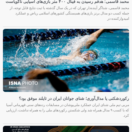
محمد قاسمی: هدفم رسیدن به فینال ۴۰۰ متر بازی‌های آسیایی ناگویاست
محمد قاسمی، شناگر آینده‌دار تهران که در یک سال گذشته با ثبت نتایج قابل توجه، از
جمله کسب دو مدال برنز بازی‌های همبستگی کشورهای اسلامی ریاض و عملکرد
امیدوارکننده در
رکوردشکنی یا مدال‌آوری؛ شنای جوانان ایران در تایلند موفق بود؟
مربی تیم ملی شنای ایران عملکرد ملی‌پوشان در مسابقات رده‌های سنی قهرمانی آسیا
که با کسب ۹ مدال همراه شد ولی شکستن رکوردهای ملی را به همراه نداشت، ارزیابی
کرد.