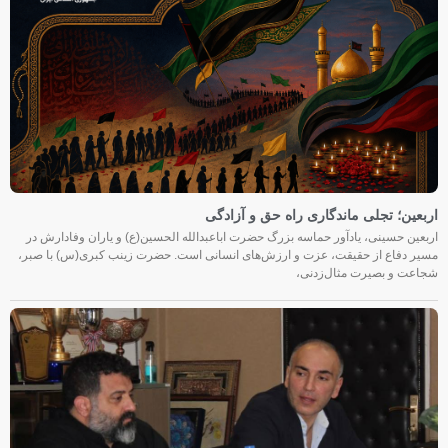
اربعین؛ تجلی ماندگاری راه حق و آزادگی
اربعین حسینی، یادآور حماسه بزرگ حضرت اباعبدالله الحسین(ع) و یاران وفادارش در
مسیر دفاع از حقیقت، عزت و ارزش‌های انسانی است. حضرت زینب کبری(س) با صبر،
شجاعت و بصیرت مثال‌زدنی،