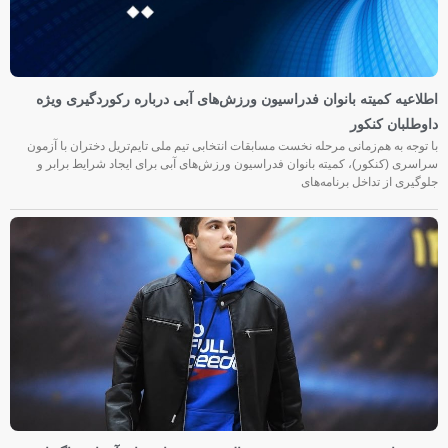
اطلاعیه کمیته بانوان فدراسیون ورزش‌های آبی درباره رکوردگیری ویژه
داوطلبان کنکور
با توجه به هم‌زمانی مرحله نخست مسابقات انتخابی تیم ملی تایم‌تریل دختران با آزمون
سراسری (کنکور)، کمیته بانوان فدراسیون ورزش‌های آبی برای ایجاد شرایط برابر و
جلوگیری از تداخل برنامه‌های