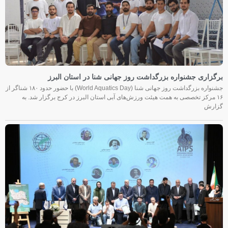
برگزاری جشنواره بزرگداشت روز جهانی شنا در استان البرز
جشنواره بزرگداشت روز جهانی شنا (World Aquatics Day) با حضور حدود ۱۸۰ شناگر از
۱۶ مرکز تخصصی به همت هیئت ورزش‌های آبی استان البرز در کرج برگزار شد. به
گزارش