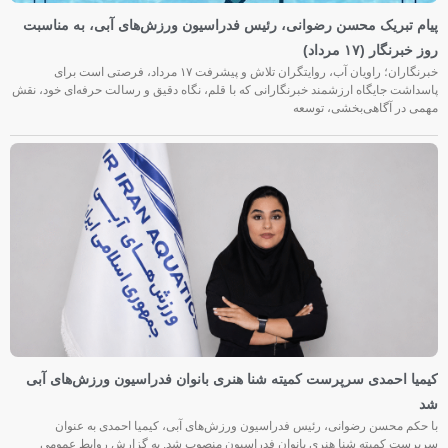
پیام تبریک محسن رضوانی، رئیس فدراسیون ورزش‌های آبی، به مناسبت
روز خبرنگار (۱۷ مرداد)
خبرنگاران؛ راویان آب، روایتگران تلاش و پیشرفت ۱۷ مرداد، فرصتی است برای
پاسداشت جایگاه ارزشمند خبرنگارانی که با قلم، نگاه دقیق و رسالت حرفه‌ای خود، نقش
مهمی در آگاهی‌بخشی، توسعه
کیمیا احمدی سرپرست کمیته شنا هنری بانوان فدراسیون ورزش‌های آبی
شد
با حکم محسن رضوانی، رئیس فدراسیون ورزش‌های آبی، کیمیا احمدی به عنوان
سرپرست کمیته شنا هنری بانوان فدراسیون منصوب شد. به گزارش روابط عمومی