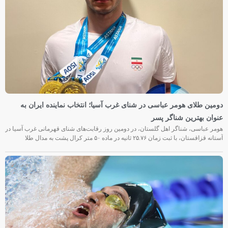
دومین طلای هومر عباسی در شنای غرب آسیا؛ انتخاب نماینده ایران به
عنوان بهترین شناگر پسر
هومر عباسی، شناگر اهل گلستان، در دومین روز رقابت‌های شنای قهرمانی غرب آسیا در
آستانه قزاقستان، با ثبت زمان ۲۵.۷۶ ثانیه در ماده ۵۰ متر کرال پشت به مدال طلا