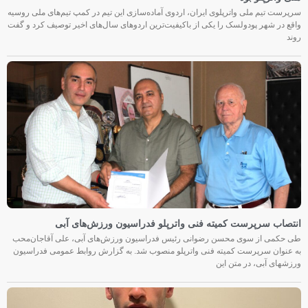
سرپرست تیم ملی واترپلوی ایران، اردوی آماده‌سازی این تیم در کمپ تیم‌های ملی روسیه
واقع در شهر پودولسک را یکی از باکیفیت‌ترین اردوهای سال‌های اخیر توصیف کرد و گفت
روند
انتصاب سرپرست کمیته فنی واترپلو فدراسیون ورزش‌های آبی
طی حکمی از سوی محسن رضوانی رئیس فدراسیون ورزش‌های آبی، علی آقاجان‌محب
به عنوان سرپرست کمیته فنی واترپلو منصوب شد. به گزارش روابط عمومی فدراسیون
ورزشهای آبی، در متن این