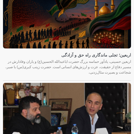
اربعین؛ تجلی ماندگاری راه حق و آزادگی
اربعین حسینی، یادآور حماسه بزرگ حضرت اباعبدالله الحسین(ع) و یاران وفادارش در
مسیر دفاع از حقیقت، عزت و ارزش‌های انسانی است. حضرت زینب کبری(س) با صبر،
شجاعت و بصیرت مثال‌زدنی،