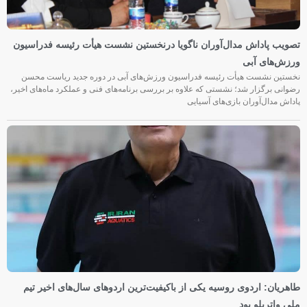
تصویب پاداش مدال‌آوران ناگویا درنخستین نشست هیأت رئیسه فدراسیون
ورزش‌های آبی
نخستین نشست هیأت رئیسه فدراسیون ورزش‌های آبی در دوره جدید ریاست محسن
رضوانی برگزار شد؛ نشستی که علاوه بر بررسی برنامه‌های فنی و عملکرد ماه‌های اخیر،
پاداش مدال‌آوران بازی‌های آسیایی
طاهریان: اردوی روسیه یکی از باکیفیت‌ترین اردوهای سال‌های اخیر تیم
ملی واترپلو بود