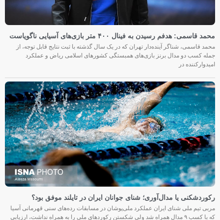
محمد قاسمی: هدفم رسیدن به فینال ۴۰۰ متر بازی‌های آسیایی ناگویاست
محمد قاسمی، شناگر آینده‌دار تهران که در یک سال گذشته با ثبت نتایج قابل توجه، از
جمله کسب دو مدال برنز بازی‌های همبستگی کشورهای اسلامی ریاض و عملکرد
امیدوارکننده در
رکوردشکنی یا مدال‌آوری؛ شنای جوانان ایران در تایلند موفق بود؟
مربی تیم ملی شنای ایران عملکرد ملی‌پوشان در مسابقات رده‌های سنی قهرمانی آسیا
که با کسب ۹ مدال همراه شد ولی شکستن رکوردهای ملی را به همراه نداشت، ارزیابی