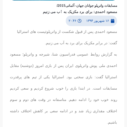
مسابقات واترپلو جوانان جهان- آلماتی2015/
مسعود احمدی: برای برد مکزیک به ٱب می زنیم
۱۶ شهریور ۱۳۹۴
۲۰:۴۶
مسعود احمدی پس از قبول شکست از واترپلوئیست های استرالیا
گفت: در برابر مکزیک برای برد به آب می زنیم.
به گزارش روابط عمومی فدراسیون شنا، شیرجه و واترپلو؛ مسعود
احمدی ملی پوش واترپلوی ایران پس از بازی امروز (دوشنبه) مقابل
استرالیا گفت: بازی سختی بود. استرالیا یکی از تیم های پرقدرت
مسابقات است. در ابتدا بازی را خوب شروع کردیم و سعی کردیم
روند خوب خود را ادامه دهیم. متاسفانه در وقت های دوم و سوم
اختلاف مقداری زیاد شد و در ادامه سعی بر کاهش اختلاف داشته
باشیم.