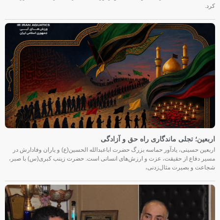
کرد.
اربعین؛ تجلی ماندگاری راه حق و آزادگی
اربعین حسینی، یادآور حماسه بزرگ حضرت اباعبدالله الحسین(ع) و یاران وفادارش در
مسیر دفاع از حقیقت، عزت و ارزش‌های انسانی است. حضرت زینب کبری(س) با صبر،
شجاعت و بصیرت مثال‌زدنی،