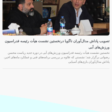
تصویب پاداش مدال‌آوران ناگویا درنخستین نشست هیأت رئیسه فدراسیون
ورزش‌های آبی
نخستین نشست هیأت رئیسه فدراسیون ورزش‌های آبی در دوره جدید ریاست محسن
رضوانی برگزار شد؛ نشستی که علاوه بر بررسی برنامه‌های فنی و عملکرد ماه‌های اخیر،
پاداش مدال‌آوران بازی‌های آسیایی