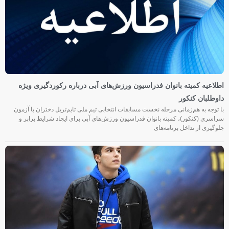
اطلاعیه کمیته بانوان فدراسیون ورزش‌های آبی درباره رکوردگیری ویژه
داوطلبان کنکور
با توجه به هم‌زمانی مرحله نخست مسابقات انتخابی تیم ملی تایم‌تریل دختران با آزمون
سراسری (کنکور)، کمیته بانوان فدراسیون ورزش‌های آبی برای ایجاد شرایط برابر و
جلوگیری از تداخل برنامه‌های