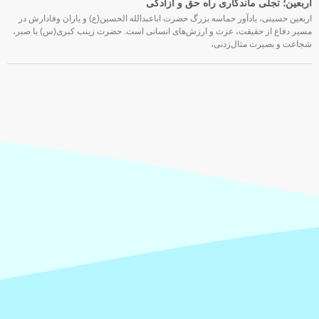
اربعین؛ تجلی ماندگاری راه حق و آزادگی
اربعین حسینی، یادآور حماسه بزرگ حضرت اباعبدالله الحسین(ع) و یاران وفادارش در
مسیر دفاع از حقیقت، عزت و ارزش‌های انسانی است. حضرت زینب کبری(س) با صبر،
شجاعت و بصیرت مثال‌زدنی،