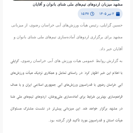
مشهد میزبان اردوهای تیم‌های ملی شنای بانوان و آقایان
۲ تیر ۱۴۰۵
۱۵:۳۷
حسین گرایلی، رئیس هیأت ورزش‌های آبی خراسان رضوی، از میزبانی
مشهد برای برگزاری اردوهای آماده‌سازی تیم‌های ملی شنای بانوان و
آقایان خبر داد.
گرایلی
به گزارش روابط عمومی هیات ورزش های آبی خراسان رضوی،
با
اعلام
این
خبر
اظهار
کرد
در
راستای
تعامل
و
همکاری
نزدیک
هیأت
ورزش‌های
:
آبی
خراسان
رضوی
با
فدراسیون
ورزش‌های
آبی
جمهوری
اسلامی
ایران
و
با
هدف
فراهم‌سازی
بهترین
شرایط
برای
آماده‌سازی
ملی‌پوشان،
اردوهای
تیم‌های
ملی
شنا
در
مشهد
برگزار
خواهد
شد
این
میزبانی
پیش‌تر
در
نشست
مشترک
مسئولان
.
هیأت
استان
و
فدراسیون
مورد
تأکید
قرار
گرفته بود.