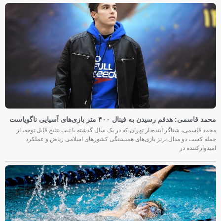
محمد قاسمی: هدفم رسیدن به فینال ۴۰۰ متر بازی‌های آسیایی ناگویاست
محمد قاسمی، شناگر آینده‌دار تهران که در یک سال گذشته با ثبت نتایج قابل توجه، از
جمله کسب دو مدال برنز بازی‌های همبستگی کشورهای اسلامی ریاض و عملکرد
امیدوارکننده در