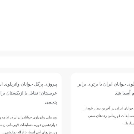
وی جوانان ایران با برتری برابر
پیروزی پرگل جوانان واترپلوی ایر
 آسیا شد
عربستان؛ تقابل با ازبکستان برا
پنجمی
وانان ایران در آخرین دیدار خود از
مسابقات قهرمانی رده‌های سنی
تیم ملی واترپلوی جوانان ایران در ادامه 
ا، با…
دوازدهمین دوره مسابقات قهرمانی رده‌
ورزش‌های آبی آسیا، با ارائه نمایشی…