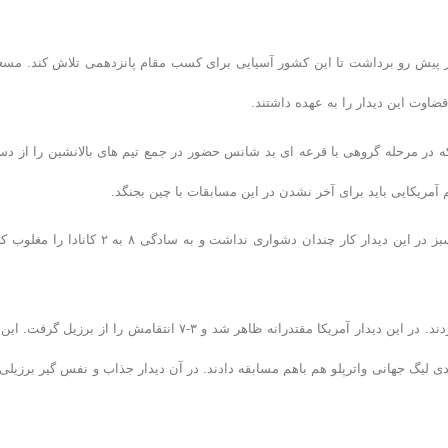
ر روسیه پس از تساوی در وقت معمول بازی ۱۱-۱۴ چین را از پیش رو برداشت تا این کشور آسیایی برای کسب مقام پانزدهمی تلاش کند. م
قضاوت این دیدار را به عهده داشتند.
ها که در مرحله گروهی با قرعه ای بد شانس حضور در جمع تیم های بالانشین را از د
نخستین مسابقه مرحله حذفی را کانادا و ایتالیا برگزار کردند. نماینده قاره سبز در این دیدار کار چندان دشواری نداشت و به سادگی ۸ به ۲ 
در مسابقه چهارم این روز برزیل و آمریکا برای کسب ششمین جواز تلاش کردند. در این دیدار آمریکا مقتدرانه ظاهر شد و ۳-۷ انتقامش را از برزیل گ
ی لیگ جهانی واترپلو هم باهم مسابقه دادند. در آن دیدار جذاب و نفس گیر برزیلی 