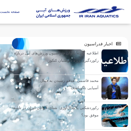
صفحه نخست
اخبار فدراسیون
اطلاعیه کمیته بانوان فدراسیون ورزش‌های آبی درباره
رکوردگیری ویژه داوطلبان کنکور
محمد قاسمی: هدفم رسیدن به فینال ۴۰۰ متر بازی‌های
آسیایی ناگویاست
رکوردشکنی یا مدال‌آوری؛ شنای جوانان ایران در تایلند
موفق بود؟