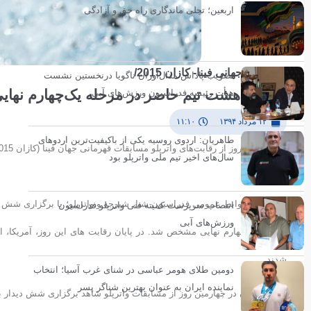
اربعین؛ تجلی ماندگاری راه حق و آزادگی
مسابقات جهانی فینا- کازان 2015/
تصویب پاداش مدال‌آوران ناگویا درنخستین نشست
معرفی هشت تیم حاضر در مرحله یک‌چهارم نهایی 
هیأت رئیسه فدراسیون ورزش‌های آبی
۱۲ مرداد ۱۳۹۴
۱۱:۱۰
طاهریان: اردوی روسیه یکی از باکیفیت‌ترین اردوهای
سال‌های اخیر تیم ملی واترپلو بود
کردند.
انتصاب سرپرست کمیته فنی واترپلو فدراسیون
ورزش‌های آبی
مرحله یک چهارم نهایی مشخص شد. در پایان رقابت های این روز، آمریکا، ایتا
شدند.
دومین طلای هومر عباسی در شنای غرب آسیا؛ انتخاب
نماینده ایران به عنوان بهترین شناگر پسر