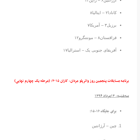
آرژانتین۶ – ژاپن۱۴
کانادا۲ – ایتالیا۸
برزیل۳ – آمریکا۷
قزاقستان۸ – مونتنگرو۱۲
آفریقای جنوبی یک – استرالیا۱۷
برنامه مسابقات پنجمین روز واترپلو مردان- کازان ۲۰۱۵: (مرحله یک چهارم نهایی)
سه‌شنبه- ۱۳مرداد ۱۳۹۴
برای جایگاه ۱۶-۱۵:
چین – آرژانتین