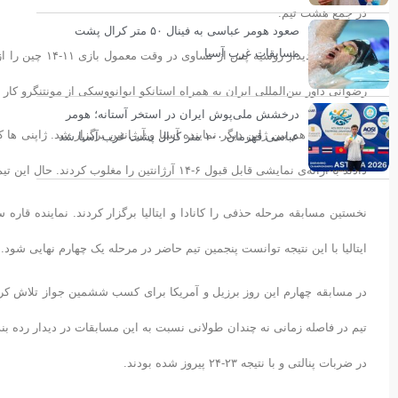
در جمع هشت تیم.
صعود هومر عباسی به فینال ۵۰ متر کرال پشت
مسابقات غرب آسیا
در نخستین دیدا
رضوانی داور بین‌المللی ایران به همراه استانکو ایوانووسکی از مونتنگرو کار 
درخشش ملی‌پوش ایران در استخر آستانه؛ هومر
دومین دیدار هم بین ژاپن دیگر نماینده آسیا و آرژانتین برگزار شد. ژاپنی 
عباسی قهرمان ۱۰۰ متر کرال پشت غرب آسیا شد
دادند با ارائه‌ی نمایشی قابل قبول ۶-۱۴ آرژانتین را مغلوب کردند. حال این تیم آمریکایی باید برای آخر نشدن در این مسابقات با چین بجنگد.
ایتالیا با این نتیجه توانست پنجمین تیم حاضر در مرحله یک چهارم نهایی شود.
تیم در فاصله زمانی نه چندان طولانی نسبت به این مسابقات در دیدار رده بند
در ضربات پنالتی و با نتیجه ۲۳-۲۴ پیروز شده بودند.