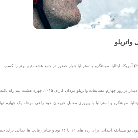
واترپلو
در چهارمین روز از رقابت‌های واترپلو مسابقات قهرمانی جهان فینا (کازان 2015) آمریکا، ایتالیا، مونتنگرو و استرالیا جواز حضور در جمع هشت تیم برتر را کسب
به گزارش روابط عمومی فدراسیون شنا، شیرجه و واترپلو؛ با برگزاری شش دیدار در روز چهارم مسابقات واترپلو مردان کازان ۲۰۱۵، چهره هشت تی
لیا، مونتنگرو و استرالیا با پیروزی مقابل حریفان خود راهی مرحله یک چهارم نها
استخر کازان در چهارمین روز از مسابقات واترپلو شاهد برگزاری شش دیدار بود. دو مسابقه ابتدایی برای رده های ۱۲ تا ۱۶ بود و سایر رقابت ها جدالی