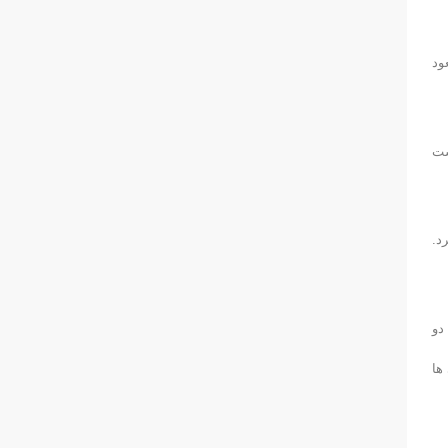
سعود
ست
کانادا را مغلوب کرد.
رفت. این دو
ها