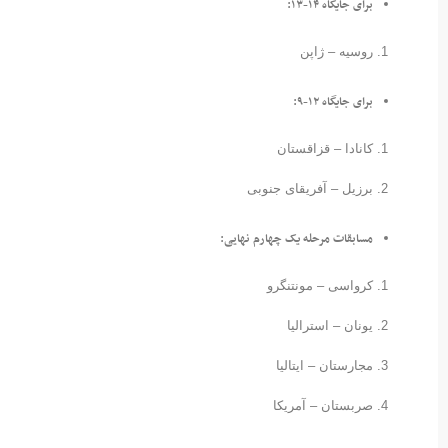
برای جایگاه ۱۴-۱۳:
روسیه – ژاپن
برای جایگاه ۱۲-۹:
کانادا – قزاقستان
برزیل – آفریقای جنوبی
مسابقات مرحله یک چهارم نهایی:
کرواسی – مونتنگرو
یونان – استرالیا
مجارستان – ایتالیا
صربستان – آمریکا