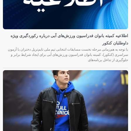
اطلاعیه کمیته بانوان فدراسیون ورزش‌های آبی درباره رکوردگیری ویژه
داوطلبان کنکور
با توجه به هم‌زمانی مرحله نخست مسابقات انتخابی تیم ملی تایم‌تریل دختران با آزمون
سراسری (کنکور)، کمیته بانوان فدراسیون ورزش‌های آبی برای ایجاد شرایط برابر و
جلوگیری از تداخل برنامه‌های