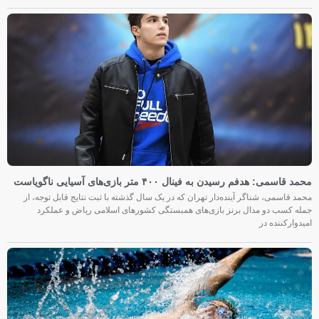
محمد قاسمی: هدفم رسیدن به فینال ۴۰۰ متر بازی‌های آسیایی ناگویاست
محمد قاسمی، شناگر آینده‌دار تهران که در یک سال گذشته با ثبت نتایج قابل توجه، از
جمله کسب دو مدال برنز بازی‌های همبستگی کشورهای اسلامی ریاض و عملکرد
امیدوارکننده در