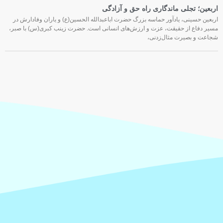
اربعین؛ تجلی ماندگاری راه حق و آزادگی
اربعین حسینی، یادآور حماسه بزرگ حضرت اباعبدالله الحسین(ع) و یاران وفادارش در
مسیر دفاع از حقیقت، عزت و ارزش‌های انسانی است. حضرت زینب کبری(س) با صبر،
شجاعت و بصیرت مثال‌زدنی،