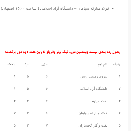
فولاد مبارکه سپاهان – دانشگاه آزاد اسلامی ( ساعت ۱۵:۰۰ اصفهان)
جدول رده بندی بیست وپنجمین دوره لیگ برتر واترپلو تا پایان هفته دوم دور برگشت:
ردیف
نام تیم
بازی
برد
باخت
۱
نیروی زمینی ارتش
۶
۵
۱
۲
دانشگاه آزاد اسلامی
۶
۵
۱
۳
نفت امیدیه
۷
۴
۳
۴
فولاد مبارکه سپاهان
۶
۲
۳
۵
نفت و گاز گچساران
۷
۲
۵