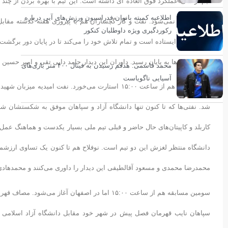
تیم ارتشی عملکرد فوق العاده ای داشته است. این تیم با بهره بردن از چن
اطلاعیه کمیته بانوان فدراسیون ورزش‌های آبی درباره
دیدار راضی نمی‌شود. نفت و گاز گچساران هم با پیروزی هفته گذشته مقابل س
رکوردگیری ویژه داوطلبان کنکور
سود ارتشی‌ها به پایان رسید. داوران این دیدار حامد دایی تقی و امیر ح
محمد قاسمی: هدفم رسیدن به فینال ۴۰۰ متر بازی‌های
آسیایی ناگویاست
شد. نفتی‌ها که تا کنون تنها دانشگاه آزاد و سپاهان موفق به شکستشان شده
دانشگاه منتظر لغزش این دو تیم است. نوفلاح هم تا کنون یک تساوی ارزشم
محمدرضا محمدی و مسعود آقالطیفی این دیدار را داوری می‌کنند و محمدهادی 
سومین مسابقه هم از ساعت ۱۵:۰۰ اما در اصفهان آغ