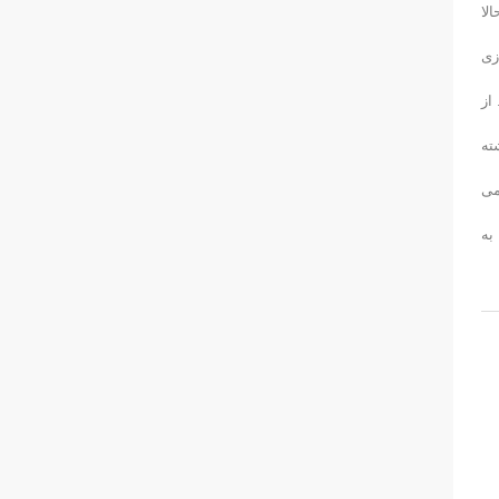
لا
فته گذشته در کمال ناباوری مغلوب نفت و گاز گچساران شدند و با ۵ امتیاز از ۶ بازی
از
ته
ر تهاجمی
به