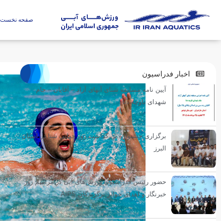
صفحه نخست
اخبار فدراسیون
آیین نامه مسابقه شنای آبهای آزاد – آقایان – جام
شهدای ناوچه دنا
برگزاری جشنواره بزرگداشت روز جهانی شنا در استان
البرز
حضور رئیس فدراسیون ورزش‌های آبی در مراسم روز
خبرنگار و اهدای جوایز برگزیدگان AIPS