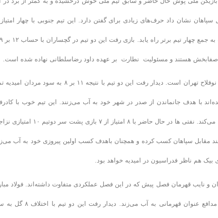
د بازیکن ملی پوش حال حاضر و سابق تیم ملی خوش درخشیده و به کمتر از برد در ا
پاهان نشان داد حرف‌های زیادی برای گفتن دارد. این تیم جنوبی با چهار امتیاز 
سین صفابخش هستند و مسئولیت نطارت بر عهده داود رضاسلطانی نهاده شده است.
دومین دیدار هم از ساعت ۱۵:۰۰ استارت می‌خورد. نفت امیدیه میزبان شهید نوفلاح تهران است. دیدار رفت این دو تیم با نتیجه ۱۱ بر ۸ به سود مر
‌اند با هدف جانماندن از صدر در شهر خود به آب می‌زنند. این تیم خوب با کادرف
کاربلد و کاپیتان‌های حال حاضر و قبلی تیم ملی بسیار یکدست و هماهنگ عمل می‌کند. نفتی ها در حال حاضر با ۸ امتیاز از ۷ بازی پشت
ند مقابل سپاهان کسب کرده و همچنان باهدف کسب اولین پیروزی خود به آب می‌زن
بیک هم ناظر فدراسیون در امیدیه خواهد بود.
از می‌شود. مصاف قهران و نایب قهرمان فصل پیش که در این فصل عملکردی متفاوت داشته‌اند. فولاد مبا
سپاهان نایب قهرمان فصل پیش در شهر خود مقابل دانشگاه آزاد اسلامی مدافع عنوان قهرمانی به آب می‌زند. دیدار رفت