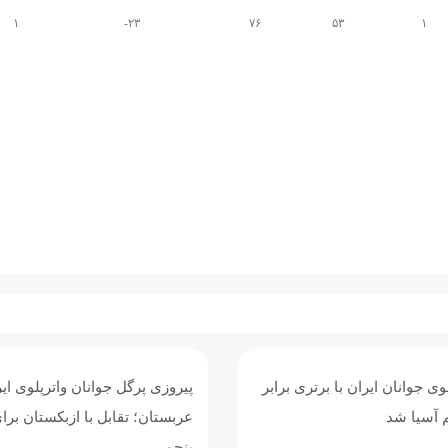
۱
۲۳-
۷۶
۵۳
۱
وی جوانان ایران با برتری برابر
پیروزی پرگل جوانان واترپلوی ایر
 آسیا شد
عربستان؛ تقابل با ازبکستان برا
پنجمی