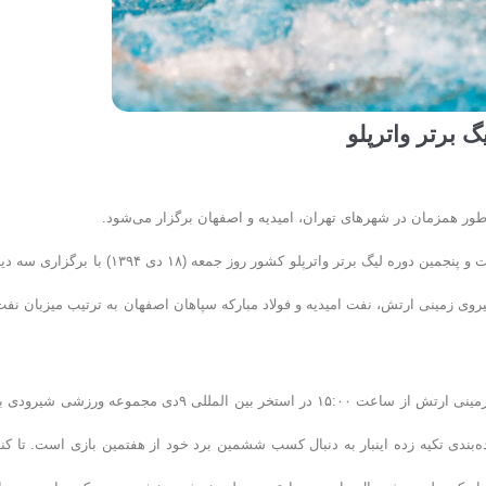
گ برتر واترپلو
به گزارش روابط عمومی فدراسیون شنا، شیرجه و واترپلو؛ دور برگشت بیست و پنجمین دوره لیگ برتر واترپلو کشور روز جمعه (۱۸ دی ۱۳۹۴) 
نیروی زمینی ارتش، نفت امیدیه و فولاد مبارکه سپاهان اصفهان به ترتیب میزبان نفت
در نخستین دیدار صدرنشین لیگ مقابل تیم پنجم جدول به آب می‌زند. نیروی زمینی ارتش از ساعت ۱۵:۰۰ در استخر بین المللی ۹دی مجموعه ورزشی
‌بندی تکیه زده اینبار به دنبال کسب ششمین برد خود از هفتمین بازی است. تا کن