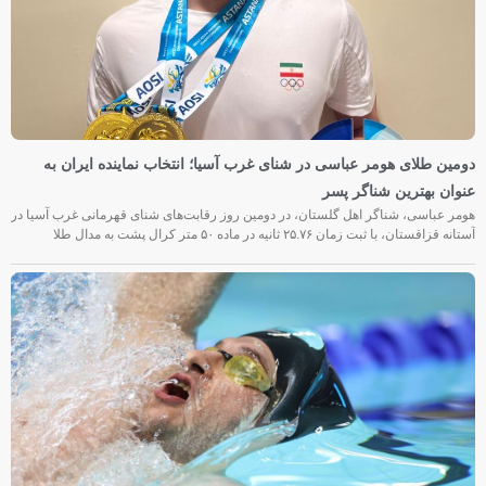
دومین طلای هومر عباسی در شنای غرب آسیا؛ انتخاب نماینده ایران به
عنوان بهترین شناگر پسر
هومر عباسی، شناگر اهل گلستان، در دومین روز رقابت‌های شنای قهرمانی غرب آسیا در
آستانه قزاقستان، با ثبت زمان ۲۵.۷۶ ثانیه در ماده ۵۰ متر کرال پشت به مدال طلا