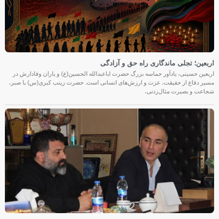
اربعین؛ تجلی ماندگاری راه حق و آزادگی
اربعین حسینی، یادآور حماسه بزرگ حضرت اباعبدالله الحسین(ع) و یاران وفادارش در
مسیر دفاع از حقیقت، عزت و ارزش‌های انسانی است. حضرت زینب کبری(س) با صبر،
شجاعت و بصیرت مثال‌زدنی،