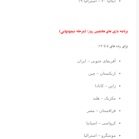
ایتالیا ۲۰ – استرالیا ۱۹
برنامه بازی های
هفتمین روز: (مرحله نیمه
نهایی)
برای رده های ۵ تا ۱۷:
آفریقای جنوبی – ایران
ازبکستان – چین
ژاپن – کانادا
مکزیک – هلند
قزاقستان – مصر
کرواسی – اسپانیا
مونتنگرو – استرالیا