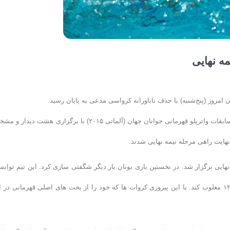
مه نهایی
امروز (پنج‌شنبه) با حذف ناباورانه کرواسی مدعی به پایان رسید.
به گزارش روابط عمومی فدراسیون شنا، شیرجه و واترپلو؛ هفتمین روز از مسابقات واترپلو قهرمانی جوانان جهان (آلماتی ۲۰۱۵) با برگزاری هشت د
نهایت راهی مرحله نیمه نهایی شدند.
 نهایی برگزار شد. در نخستین بازی یونان بار دیگر شگفتی سازی کرد. این تیم توان
کرواسی مدعی را در یک دیدار نزدیک، نفس گیر و فوق العاده دیدنی ۱۳ بر ۱۲ مغلوب کند. با این پیروزی کروات ها که خود را از بخت های اصلی قهرمانی د