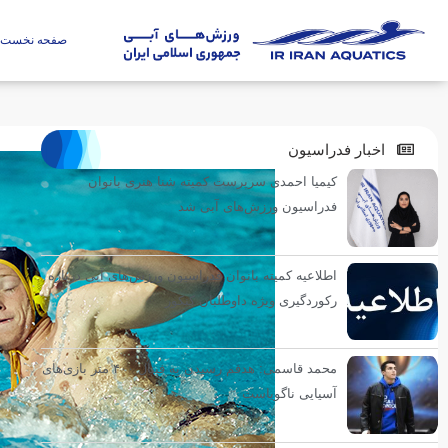
صفحه نخست
اخبار فدراسیون
کیمیا احمدی سرپرست کمیته شنا هنری بانوان
فدراسیون ورزش‌های آبی شد
اطلاعیه کمیته بانوان فدراسیون ورزش‌های آبی درباره
رکوردگیری ویژه داوطلبان کنکور
محمد قاسمی: هدفم رسیدن به فینال ۴۰۰ متر بازی‌های
آسیایی ناگویاست