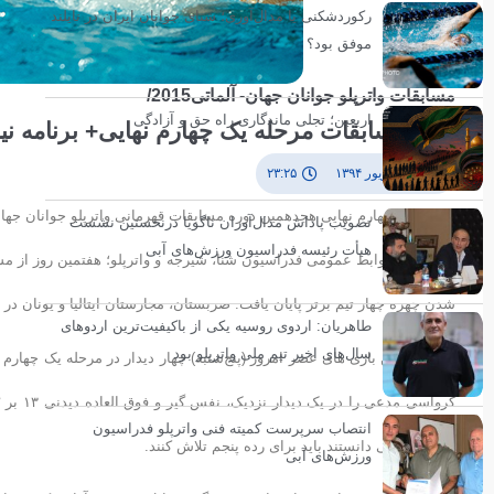
رکوردشکنی یا مدال‌آوری؛ شنای جوانان ایران در تایلند
موفق بود؟
مسابقات واترپلو جوانان جهان- آلماتی2015/
اربعین؛ تجلی ماندگاری راه حق و آزادگی
نتایج مسابقات مرحله یک چهارم نهایی+ برنامه نی
۱۹ شهریور ۱۳۹۴
۲۳:۲۵
مرحله یک چهارم نهایی هجدهمین دوره مسابقات قهرمانی واترپلو جوانان جهان 
تصویب پاداش مدال‌آوران ناگویا درنخستین نشست
هیأت رئیسه فدراسیون ورزش‌های آبی
شدن چهره چهار تیم برتر پایان یافت. صربستان، مجارستان ایتالیا و یونان در 
طاهریان: اردوی روسیه یکی از باکیفیت‌ترین اردوهای
سال‌های اخیر تیم ملی واترپلو بود
در مهم ترین بازی های عصر امروز (پنج‌شنبه) چهار دیدار در مرحله یک چهارم
انتصاب سرپرست کمیته فنی واترپلو فدراسیون
مسابقات می دانستند باید برای رده پنجم تلاش کنند.
ورزش‌های آبی