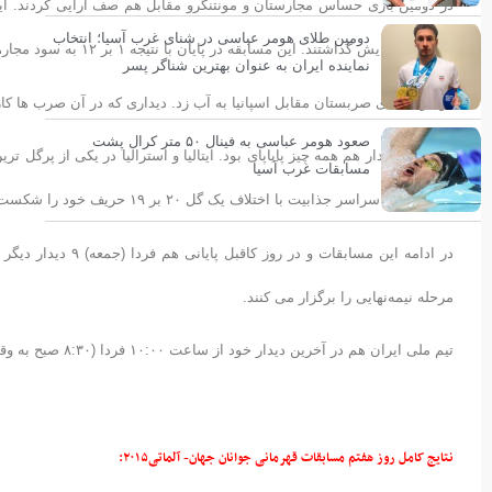
در دومین بازی حساس مجارستان و مونتنگرو مقابل هم صف آرایی کردند. این
دومین طلای هومر عباسی در شنای غرب آسیا؛ انتخاب
زیبا را به نمایش گذاشتند. این مسابقه در پایان با نتیجه ۱ بر ۱۲ به سود مجارها به پایان رسید.
نماینده ایران به عنوان بهترین شناگر پسر
در بازی بعدی صربستان مقابل اسپانیا به آب زد. دیداری که در آن صرب ها کار سختی مثابل ماتادور
صعود هومر عباسی به فینال ۵۰ متر کرال پشت
در آخرین دیدار هم همه چیز پایاپای بود. ایتالیا و استرالیا در یکی از پرگل ت
مسابقات غرب آسیا
این مسابقه سراسر جذابیت با اختلاف یک گل ۲۰ بر ۱۹ حریف خود را شکست دادند.
در ادامه این مسابقا
مرحله نیمه‌نهایی را برگزار می کنند.
تیم ملی ایران هم در آخرین دیدار خود از ساعت ۱۰:۰۰ فردا (۸:۳۰ صبح به وقت تهران) برای کسب مقام هفدهم به مصاف آفریقای جنوبی می رود.
نتایج کامل روز هفتم مسابقات قهرمانی جوانان جهان- آلماتی۲۰۱۵: