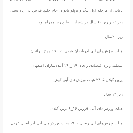
پایانی از مرحله اول لیگ واترپلو بانوان جام خلیج فارس در رده سنی
زیر ۱۴ و زیر ۲۰ سال در شیراز با نتایج زیر همراه بود.
زیر ٢٠سال
هیات ورزش‌های آبی آذربایجان غربی ١۶_ ١٩ موج ایرانیان
منطقه ویژه اقتصادی زنجان ١٩ _ ٢۶ آینده‌سازان اصفهان
پرین گیلان ۵_٢۴ هیات ورزش‌های آبی کیش
زیر ١۴ سال
هیات ورزش‌های آبی قزوین ١۶_۶ پرین گیلان
هیات ورزش‌های آبی زنجان ١_١٩ هیات ورزش‌های آبی آذربایجان غربی