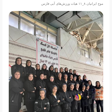
موج ایرانیان ٨_١١ هیات ورزش‌های آبی فارس