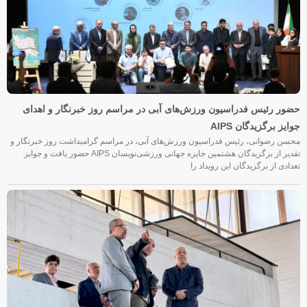
حضور رئیس فدراسیون ورزش‌های آبی در مراسم روز خبرنگار و اهدای
جوایز برگزیدگان AIPS
محسن رضوانی، رئیس فدراسیون ورزش‌های آبی، در مراسم گرامیداشت روز خبرنگار و
تقدیر از برگزیدگان هشتمین جایزه جهانی ورزشی‌نویسان AIPS حضور یافت و جوایز
تعدادی از برگزیدگان این رویداد را