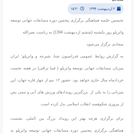
۲ اردیبهشت ۱۳۹۴
۱۵:۳۰
نخستین جلسه هماهنگی برگزاری پنجمین دوره مسابقات جهانی توسعه
واترپلو روز یکشنبه (ششم اردیبهشت 1394) به ریاست نصرالله
سجادی برگزار می‌شود.
به گزارش روابط عمومی فدراسیون شنا، شیرجه و واترپلو؛ ایران
میزبان مسابقات جهانی توسعه واترپلو ( فینا ترافی) در هفته نخست
خردادماه سال جاری خواهد بود. حضور ۱۲ تیم از چهار قاره جهان، این
میزبانی را به یکی از بزرگترین رویدادهای ورزش های آبی و تیمی پس
از پیروزی شکوهمند انقلاب اسلامی بدل کرده است.
برای برگزاری هرچه بهتر این رویداد بزرگ بین الملی، نشست
هماهنگی برگزاری پنجمین دوره مسابقات جهانی توسعه واترپلو به