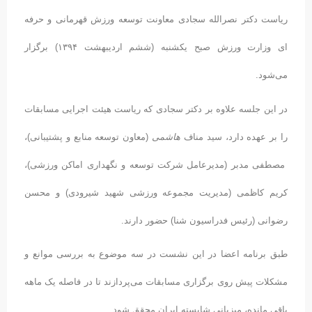
ریاست دکتر نصرالله سجادی معاونت توسعه ورزش قهرمانی و حرفه
ای وزارت ورزش صبح یکشنبه (ششم اردیبهشت ۱۳۹۴) برگزار
می‌شود.
در این جلسه علاوه بر دکتر سجادی که ریاست هیئت اجرایی مسابقات
را بر عهده دارد، سید مناف
هاشمی
(معاون توسعه منابع و پشتیبانی)،
مصطفی مدبر (مدیرعامل شرکت توسعه و نگهداری اماکن ورزشی)،
کریم کاظمی (مدیریت مجموعه ورزشی شهید شیرودی) و محسن
رضوانی (رئیس فدراسیون شنا) حضور دارند.
طبق برنامه اعضا در این نشست در سه موضوع به بررسی موانع و
مشکلات پیش روی برگزاری مسابقات می‌پردازند تا در فاصله یک ماهه
باقی مانده، میزبانی شایسته ایران محقق شود.