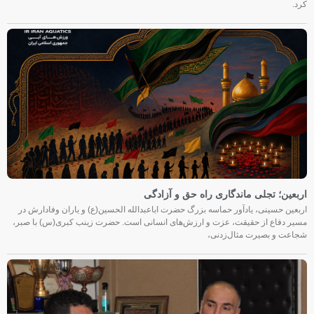
کرد.
اربعین؛ تجلی ماندگاری راه حق و آزادگی
اربعین حسینی، یادآور حماسه بزرگ حضرت اباعبدالله الحسین(ع) و یاران وفادارش در
مسیر دفاع از حقیقت، عزت و ارزش‌های انسانی است. حضرت زینب کبری(س) با صبر،
شجاعت و بصیرت مثال‌زدنی،