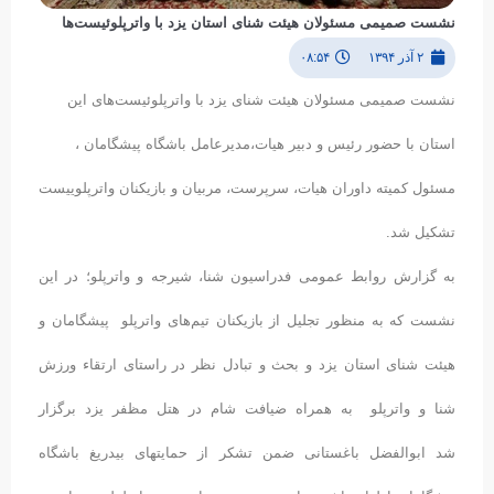
نشست صمیمی مسئولان هیئت شنای استان یزد با واترپلوئیست‌ها
۲ آذر ۱۳۹۴
۰۸:۵۴
نشست صمیمی مسئولان هیئت شنای یزد با واترپلوئیست‌های این
استان با حضور رئیس و دبیر هیات،مدیرعامل باشگاه پیشگامان ،
مسئول کمیته داوران هیات، سرپرست، مربیان و بازیکنان واترپلوییست
تشکیل شد.
به گزارش روابط عمومی فدراسیون شنا، شیرجه و واترپلو؛ در این
نشست که به منظور تجلیل از بازیکنان تیم‌های واترپلو پیشگامان و
هیئت شنای استان یزد و بحث و تبادل نظر در راستای ارتقاء ورزش
شنا و واترپلو به همراه ضیافت شام در هتل مظفر یزد برگزار
شد ابوالفضل باغستانی ضمن تشکر از حمایتهای بیدریغ باشگاه