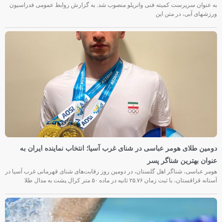
به عنوان سرپرست کمیته فنی واترپلو منصوب شد. به گزارش روابط عمومی فدراسیون
ورزشهای آبی، در متن این
دومین طلای هومر عباسی در شنای غرب آسیا؛ انتخاب نماینده ایران به
عنوان بهترین شناگر پسر
هومر عباسی، شناگر اهل گلستان، در دومین روز رقابت‌های شنای قهرمانی غرب آسیا در
آستانه قزاقستان، با ثبت زمان ۲۵.۷۶ ثانیه در ماده ۵۰ متر کرال پشت به مدال طلا