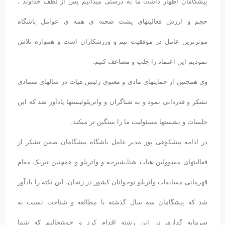
پیشگامان اظهار داشت ما به درستی میدانیم پس از لطف خداوند ،
حجم و ارزش فعالیتهای پشت صحنه ی همه ی عوامل باشگاه
موثرترین عامل در موفقیت تیم و ورزشکاران است و همواره تلاش
نمودیم این اعتماد را جلب و مضاعف کنیم.
وی همچنین از حمایتهای مادی و معنوی رئیس هیات در سالهای متمادی
تشکر و قدردانی نمود و به شناگران و واترپلوئیستها یادآور شد که این
جلسات و نشستها مسئولیت ما را سنگین تر میکند.
در ادامه پیشکوهی پور مدیر عامل باشگاه پیشگامان ضمن تشکر از
فعالیتهای مسوولین هیات شنا،شیرجه و واترپلو و همچنین تبریک مقام
قهرمانی مسابقات واترپلو نوجوانان کشور در زنجان، این نکته را یادآور
شد که پیشگامان سه سال گذشته با مطالعه و شناخت نسبت به
سرمایه گذاری در این رشته اقدام کرد و خوشحالیم که شما