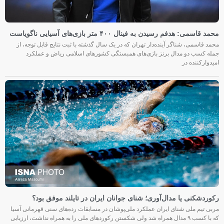
محمد قاسمی: هدفم رسیدن به فینال ۴۰۰ متر بازی‌های آسیایی ناگویاست
محمد قاسمی، شناگر آینده‌دار تهران که در یک سال گذشته با ثبت نتایج قابل توجه، از
جمله کسب دو مدال برنز بازی‌های همبستگی کشورهای اسلامی ریاض و عملکرد
امیدوارکننده در
رکوردشکنی یا مدال‌آوری؛ شنای جوانان ایران در تایلند موفق بود؟
مربی تیم ملی شنای ایران عملکرد ملی‌پوشان در مسابقات رده‌های سنی قهرمانی آسیا
که با کسب ۹ مدال همراه شد ولی شکستن رکوردهای ملی را به همراه نداشت، ارزیابی