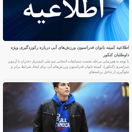
اطلاعیه کمیته بانوان فدراسیون ورزش‌های آبی درباره رکوردگیری ویژه
داوطلبان کنکور
با توجه به هم‌زمانی مرحله نخست مسابقات انتخابی تیم ملی تایم‌تریل دختران با آزمون
سراسری (کنکور)، کمیته بانوان فدراسیون ورزش‌های آبی برای ایجاد شرایط برابر و
جلوگیری از تداخل برنامه‌های