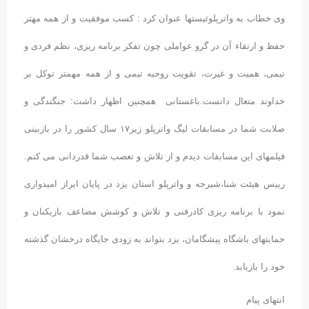
وی خطاب به واترپلوئیستها عنوان کرد : کسب موفقیت و از همه مهتر
حفظ و ارتقاء آن در گرو عواملی چون تفکر برنامه ریزی، نظم فردی و
تیمی، همیت و غیرت، تقویت روحیه تیمی و از همه مهمتر توکل بر
خداوند متعال دانست.باغستانی همچنین اظهار داشت: جنگندگی و
صلابت شما در مسابقات لیگ واترپلو زیر۱۷ سال کشور را در بازبینی
فیلمهای این مسابقات دیدم و از تلاش و تعصب شما قدردانی می کنم.
رییس هیئت شنا،شیرجه و واترپلو استان یزد در پایان ابراز امیدواری
نمود با برنامه ریزی کادرفنی و تلاش و کوشش مضاعف بازیکنان و
حمایتهای باشگاه پیشگامان، یزد بتواند به زودی جایگاه درخشان گذشته
خود را بازیابد.
انتهای پیام