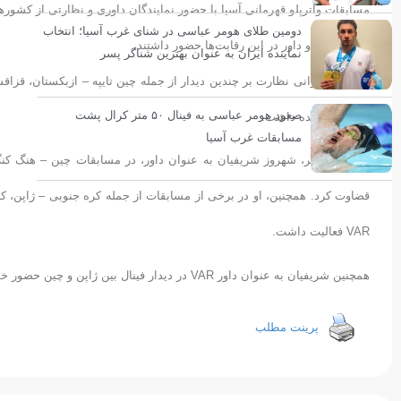
مسابقات واترپلو قهرمانی آسیا با حضور نمایندگان داوری و نظارتی از کشور
دومین طلای هومر عباسی در شنای غرب آسیا؛ انتخاب
عنوان ناظر و داور در این رقابت‌ها حضور داشتند.
نماینده ایران به عنوان بهترین شناگر پسر
مسعود رضوانی نظارت بر چندین دیدار از جمله چین تایپه – ازبکستان، قزاقس
صعود هومر عباسی به فینال ۵۰ متر کرال پشت
چین را برعهده داشت.
مسابقات غرب آسیا
از سوی دیگر، شهروز شریفیان به عنوان داور، در مسابقات چین – هنگ کنگ
قضاوت کرد. همچنین، او در برخی از مسابقات از جمله کره جنوبی – ژاپن، کر
VAR فعالیت داشت.
همچنین شریفیان به عنوان داور VAR در دیدار فینال بین ژاپن و چین حضور خواهد داشت.
پرینت مطلب