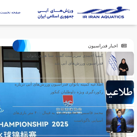
صفحه نخست
اخبار فدراسیون
کیمیا احمدی سرپرست کمیته شنا هنری بانوان
فدراسیون ورزش‌های آبی شد
اطلاعیه کمیته بانوان فدراسیون ورزش‌های آبی درباره
رکوردگیری ویژه داوطلبان کنکور
محمد قاسمی: هدفم رسیدن به فینال ۴۰۰ متر بازی‌های
آسیایی ناگویاست