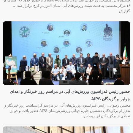
جشنواره بزرگداشت روز جهانی شنا (World Aquatics Day) با حضور حدود ۱۸۰ شناگر از
۱۶ مرکز تخصصی به همت هیئت ورزش‌های آبی استان البرز در کرج برگزار شد. به
گزارش
حضور رئیس فدراسیون ورزش‌های آبی در مراسم روز خبرنگار و اهدای
جوایز برگزیدگان AIPS
محسن رضوانی، رئیس فدراسیون ورزش‌های آبی، در مراسم گرامیداشت روز خبرنگار و
تقدیر از برگزیدگان هشتمین جایزه جهانی ورزشی‌نویسان AIPS حضور یافت و جوایز
تعدادی از برگزیدگان این رویداد را