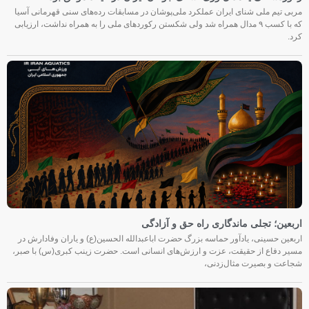
مربی تیم ملی شنای ایران عملکرد ملی‌پوشان در مسابقات رده‌های سنی قهرمانی آسیا
که با کسب ۹ مدال همراه شد ولی شکستن رکوردهای ملی را به همراه نداشت، ارزیابی
کرد.
اربعین؛ تجلی ماندگاری راه حق و آزادگی
اربعین حسینی، یادآور حماسه بزرگ حضرت اباعبدالله الحسین(ع) و یاران وفادارش در
مسیر دفاع از حقیقت، عزت و ارزش‌های انسانی است. حضرت زینب کبری(س) با صبر،
شجاعت و بصیرت مثال‌زدنی،