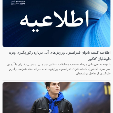
اطلاعیه کمیته بانوان فدراسیون ورزش‌های آبی درباره رکوردگیری ویژه
داوطلبان کنکور
با توجه به هم‌زمانی مرحله نخست مسابقات انتخابی تیم ملی تایم‌تریل دختران با آزمون
سراسری (کنکور)، کمیته بانوان فدراسیون ورزش‌های آبی برای ایجاد شرایط برابر و
جلوگیری از تداخل برنامه‌های