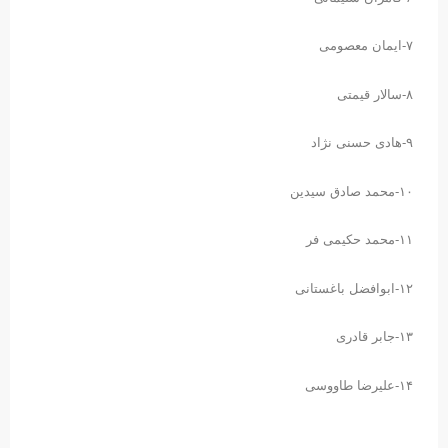
۷-ایمان معصومی
۸-سالار قیمتی
۹-هادی حسنی نژاد
۱۰-محمد صادق سیدین
۱۱-محمد حکیمی فر
۱۲-ابوافضل باغستانی
۱۳-جابر قادری
۱۴-علیرضا طاووسی