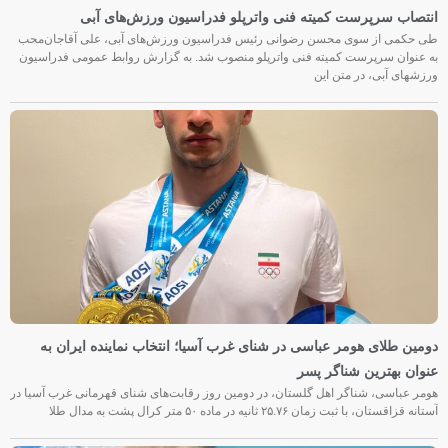
انتصاب سرپرست کمیته فنی واترپلو فدراسیون ورزش‌های آبی
طی حکمی از سوی محسن رضوانی رئیس فدراسیون ورزش‌های آبی، علی آقاجان‌محب
به عنوان سرپرست کمیته فنی واترپلو منصوب شد. به گزارش روابط عمومی فدراسیون
ورزشهای آبی، در متن این
دومین طلای هومر عباسی در شنای غرب آسیا؛ انتخاب نماینده ایران به
عنوان بهترین شناگر پسر
هومر عباسی، شناگر اهل گلستان، در دومین روز رقابت‌های شنای قهرمانی غرب آسیا در
آستانه قزاقستان، با ثبت زمان ۲۵.۷۶ ثانیه در ماده ۵۰ متر کرال پشت به مدال طلا