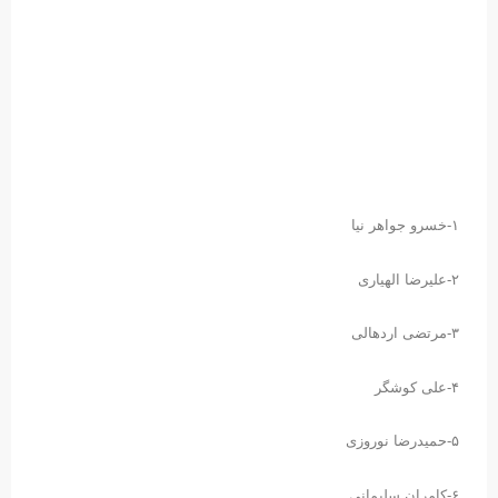
۱-خسرو جواهر نیا
۲-علیرضا الهیاری
۳-مرتضی اردهالی
۴-علی کوشگر
۵-حمیدرضا نوروزی
۶-کامران سلیمانی