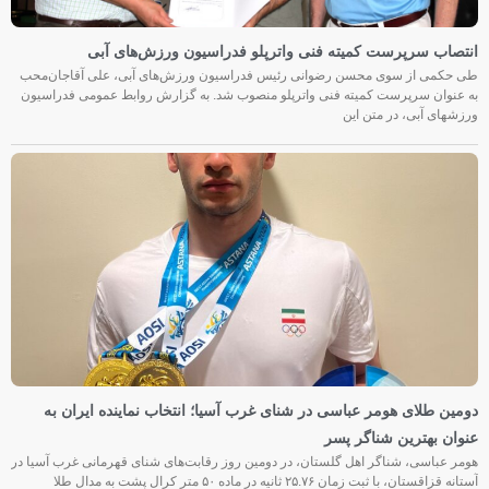
انتصاب سرپرست کمیته فنی واترپلو فدراسیون ورزش‌های آبی
طی حکمی از سوی محسن رضوانی رئیس فدراسیون ورزش‌های آبی، علی آقاجان‌محب
به عنوان سرپرست کمیته فنی واترپلو منصوب شد. به گزارش روابط عمومی فدراسیون
ورزشهای آبی، در متن این
دومین طلای هومر عباسی در شنای غرب آسیا؛ انتخاب نماینده ایران به
عنوان بهترین شناگر پسر
هومر عباسی، شناگر اهل گلستان، در دومین روز رقابت‌های شنای قهرمانی غرب آسیا در
آستانه قزاقستان، با ثبت زمان ۲۵.۷۶ ثانیه در ماده ۵۰ متر کرال پشت به مدال طلا