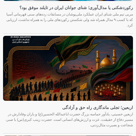
رکوردشکنی یا مدال‌آوری؛ شنای جوانان ایران در تایلند موفق بود؟
مربی تیم ملی شنای ایران عملکرد ملی‌پوشان در مسابقات رده‌های سنی قهرمانی آسیا
که با کسب ۹ مدال همراه شد ولی شکستن رکوردهای ملی را به همراه نداشت، ارزیابی
کرد.
اربعین؛ تجلی ماندگاری راه حق و آزادگی
اربعین حسینی، یادآور حماسه بزرگ حضرت اباعبدالله الحسین(ع) و یاران وفادارش در
مسیر دفاع از حقیقت، عزت و ارزش‌های انسانی است. حضرت زینب کبری(س) با صبر،
شجاعت و بصیرت مثال‌زدنی،