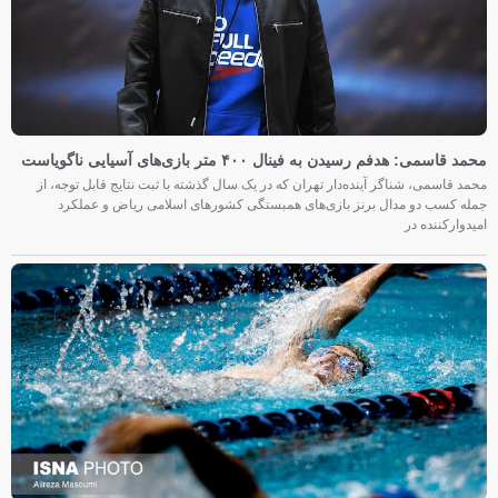
محمد قاسمی: هدفم رسیدن به فینال ۴۰۰ متر بازی‌های آسیایی ناگویاست
محمد قاسمی، شناگر آینده‌دار تهران که در یک سال گذشته با ثبت نتایج قابل توجه، از
جمله کسب دو مدال برنز بازی‌های همبستگی کشورهای اسلامی ریاض و عملکرد
امیدوارکننده در