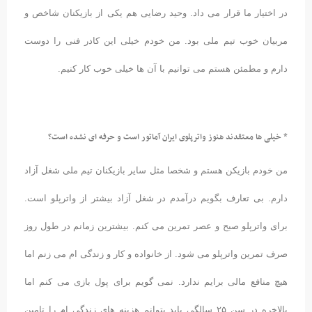
در اختیار ما قرار می داد. وحید رضایی هم یکی از بازیکنان شاخص و
مربیان خوب تیم ملی بود. من خودم خیلی این کادر فنی را دوست
دارم و مطمئن هستم می توانیم با آن ها خیلی خوب کار کنیم.
* خیلی ها معتقدند هنوز واترپلوی ایران آماتور است و حرفه ای نشده است؟
من خودم بازیکن هستم و شخصا مثل سایر بازیکنان تیم ملی شغل آزاد
دارم. بی تعارف بگویم درآمدم در شغل آزاد بیشتر از واترپلو است.
برای واترپلو صبح و عصر تمرین می کنم. بیشترین زمانم در طول روز
صرف تمرین واترپلو می شود. از خانواده و کار و زندگی ام می زنم اما
هیچ منافع مالی برایم ندارد. نمی گویم برای پول بازی می کنم اما
بالاخره در سن ۲۵ سالگی باید بتوانم هزینه های زندگی ام را تامین