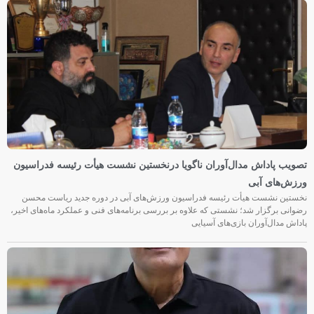
تصویب پاداش مدال‌آوران ناگویا درنخستین نشست هیأت رئیسه فدراسیون
ورزش‌های آبی
نخستین نشست هیأت رئیسه فدراسیون ورزش‌های آبی در دوره جدید ریاست محسن
رضوانی برگزار شد؛ نشستی که علاوه بر بررسی برنامه‌های فنی و عملکرد ماه‌های اخیر،
پاداش مدال‌آوران بازی‌های آسیایی