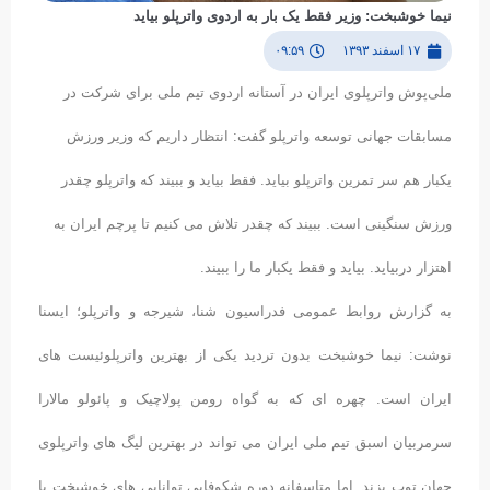
نیما خوشبخت: وزیر فقط یک بار به اردوی واترپلو بیاید
۱۷ اسفند ۱۳۹۳
۰۹:۵۹
ملی‌‎پوش واترپلوی ایران در آستانه اردوی تیم ملی برای شرکت در
مسابقات جهانی توسعه واترپلو گفت: انتظار داریم که وزیر ورزش
یکبار هم سر تمرین واترپلو بیاید. فقط بیاید و ببیند که واترپلو چقدر
ورزش سنگینی است. ببیند که چقدر تلاش می کنیم تا پرچم ایران به
اهتزار دربیاید. بیاید و فقط یکبار ما را ببیند.
به گزارش روابط عمومی فدراسیون شنا، شیرجه و واترپلو؛ ایسنا
نوشت: نیما خوشبخت بدون تردید یکی از بهترین واترپلوئیست های
ایران است. چهره ای که به گواه رومن پولاچیک و پائولو مالارا
سرمربیان اسبق تیم ملی ایران می تواند در بهترین لیگ های واترپلوی
جهان توپ بزند. اما متاسفانه دوره شکوفایی توانایی های خوشبخت با