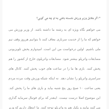
* اگر مقابل وزیر ورزش نشسته باشی به او چه می گویی؟
می خواهم نگاه ویژه ای به رشته ما داشته باشد. از وزیر ورزش می
خواهم که ما را از خدمت سربازی معاف کنند تا بتوانیم هرروز وقف تیم
ملی باشیم. اولین درخواست من این است. امیدوارم پخش تلویزیونی
مسابقات واترپلو بیشتر شود. مسابقات واترپلوی خارج از کشور را هم
پخش کنند. بازی ها ما را در ساعت های خوب پخش کنند. کانال های
سراسری واترپلو را نشان دهد. نه اینکه شبکه ورزش وقت مرده مردم
یعنی ساعت ۱۰ صبح روز پنج شنبه بیاید و بازی های ما را پخش کند.
این موضوع اصلا درست نیست. اینقدر که برای فوتبال سرمایه گذاری
می کنند بیایند و یکبار هم به واترپلو توجه کنند. ما انتظار داریم که وزیر