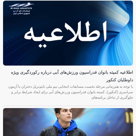
اطلاعیه کمیته بانوان فدراسیون ورزش‌های آبی درباره رکوردگیری ویژه
داوطلبان کنکور
با توجه به هم‌زمانی مرحله نخست مسابقات انتخابی تیم ملی تایم‌تریل دختران با آزمون
سراسری (کنکور)، کمیته بانوان فدراسیون ورزش‌های آبی برای ایجاد شرایط برابر و
جلوگیری از تداخل برنامه‌های