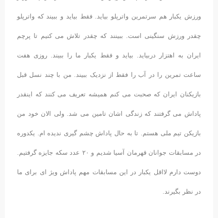
ورزش یکبار هم سرتمرین واترپلو بیاید. فقط بیاید و ببیند که واترپلو
چقدر ورزش سنگینی است. ببینند که چقدر تلاش می کنیم تا پرچم
ایران به اهتزار دربیاید. بیاید و فقط یکبار ما را ببیند. روزی هفت
ساعت تمرین را در آب را فقط از نزدیک ببیند. من با چند نسل قبل
بازیکنان ایران که صحبت می کنم همیشه تعریف می کنند که اینقدر
پاداش می گرفتند که زندگی اشان تامین می شد. ولی الان خود من
بازیکن تیم ملی هستم. تا به حال پاداش چشم گیری ندیده ام. یکدوره
در مسابقات جوانان قهرمان آسیا شدیم و ۲۰ عدد سکه جایزه گرفتیم.
دوست دارم لااقل یکبار در این مسابقات مهم پاداش ویژ ای برای ما
در نظر بگیرند.