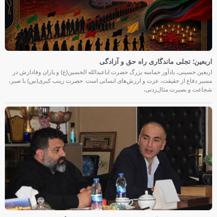
اربعین؛ تجلی ماندگاری راه حق و آزادگی
اربعین حسینی، یادآور حماسه بزرگ حضرت اباعبدالله الحسین(ع) و یاران وفادارش در
مسیر دفاع از حقیقت، عزت و ارزش‌های انسانی است. حضرت زینب کبری(س) با صبر،
شجاعت و بصیرت مثال‌زدنی،