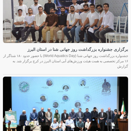
برگزاری جشنواره بزرگداشت روز جهانی شنا در استان البرز
جشنواره بزرگداشت روز جهانی شنا (World Aquatics Day) با حضور حدود ۱۸۰ شناگر از
۱۶ مرکز تخصصی به همت هیئت ورزش‌های آبی استان البرز در کرج برگزار شد. به
گزارش