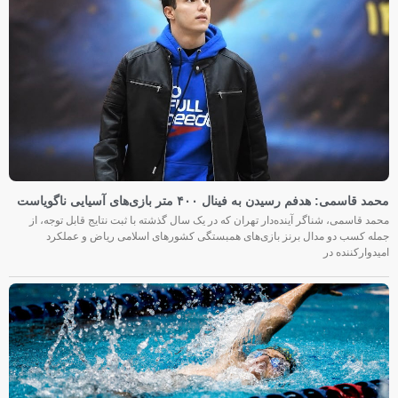
محمد قاسمی: هدفم رسیدن به فینال ۴۰۰ متر بازی‌های آسیایی ناگویاست
محمد قاسمی، شناگر آینده‌دار تهران که در یک سال گذشته با ثبت نتایج قابل توجه، از
جمله کسب دو مدال برنز بازی‌های همبستگی کشورهای اسلامی ریاض و عملکرد
امیدوارکننده در