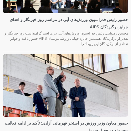
حضور رئیس فدراسیون ورزش‌های آبی در مراسم روز خبرنگار و اهدای
جوایز برگزیدگان AIPS
محسن رضوانی، رئیس فدراسیون ورزش‌های آبی، در مراسم گرامیداشت روز خبرنگار و
تقدیر از برگزیدگان هشتمین جایزه جهانی ورزشی‌نویسان AIPS حضور یافت و جوایز
تعدادی از برگزیدگان این رویداد را
حضور معاون وزیر ورزش در استخر قهرمانی آزادی؛ تأکید بر ادامه فعالیت
مجموعه در فصل سرما