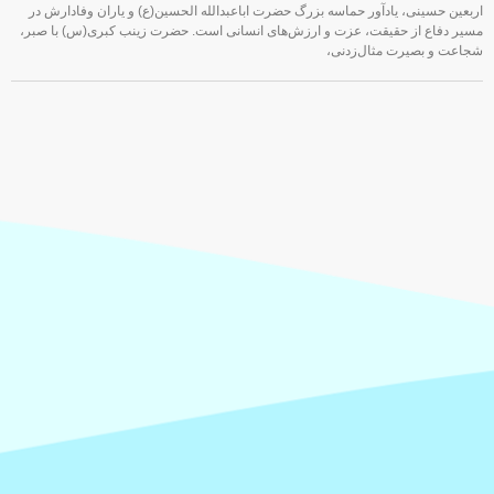
اربعین حسینی، یادآور حماسه بزرگ حضرت اباعبدالله الحسین(ع) و یاران وفادارش در
مسیر دفاع از حقیقت، عزت و ارزش‌های انسانی است. حضرت زینب کبری(س) با صبر،
شجاعت و بصیرت مثال‌زدنی،