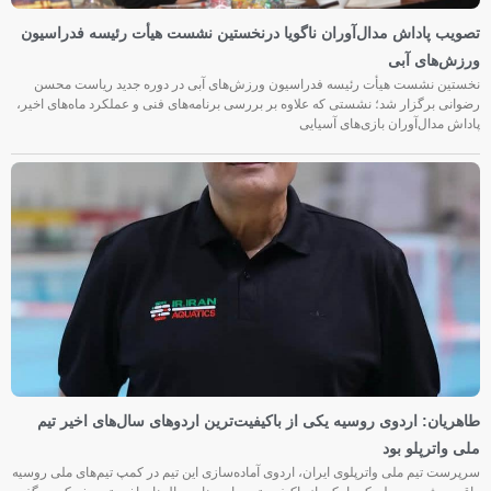
تصویب پاداش مدال‌آوران ناگویا درنخستین نشست هیأت رئیسه فدراسیون
ورزش‌های آبی
نخستین نشست هیأت رئیسه فدراسیون ورزش‌های آبی در دوره جدید ریاست محسن
رضوانی برگزار شد؛ نشستی که علاوه بر بررسی برنامه‌های فنی و عملکرد ماه‌های اخیر،
پاداش مدال‌آوران بازی‌های آسیایی
طاهریان: اردوی روسیه یکی از باکیفیت‌ترین اردوهای سال‌های اخیر تیم
ملی واترپلو بود
سرپرست تیم ملی واترپلوی ایران، اردوی آماده‌سازی این تیم در کمپ تیم‌های ملی روسیه