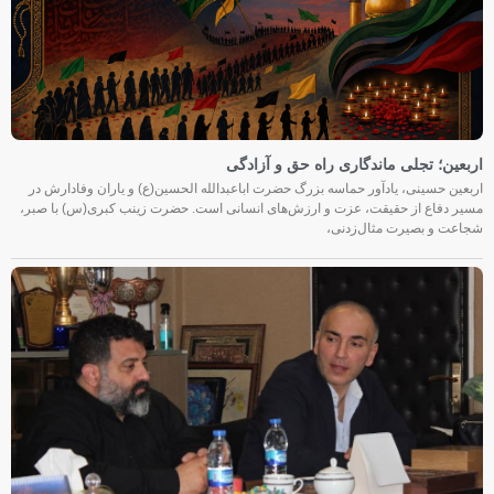
اربعین؛ تجلی ماندگاری راه حق و آزادگی
اربعین حسینی، یادآور حماسه بزرگ حضرت اباعبدالله الحسین(ع) و یاران وفادارش در
مسیر دفاع از حقیقت، عزت و ارزش‌های انسانی است. حضرت زینب کبری(س) با صبر،
شجاعت و بصیرت مثال‌زدنی،